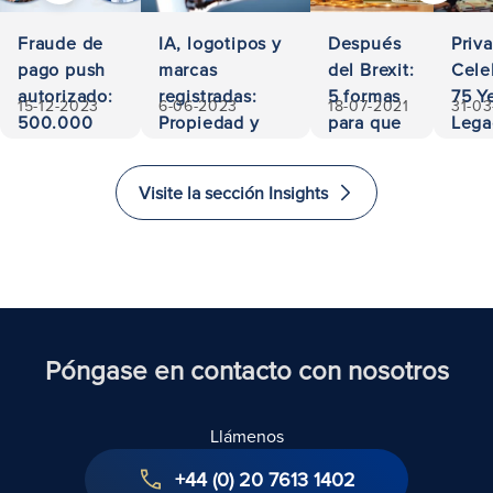
Fraude de
IA, logotipos y
Después
Priv
pago push
marcas
del Brexit:
Cele
autorizado:
registradas:
5 formas
75 Ye
15-12-2023
6-06-2023
18-07-2021
31-0
500.000
Propiedad y
para que
Lega
euros
responsabilidad
los
Acces
recuperados
inversores
and
Visite la sección Insights
inviertan
Exce
e
in L
inmigren
al Reino
Unido
Póngase en contacto con nosotros
Llámenos
+44 (0) 20 7613 1402