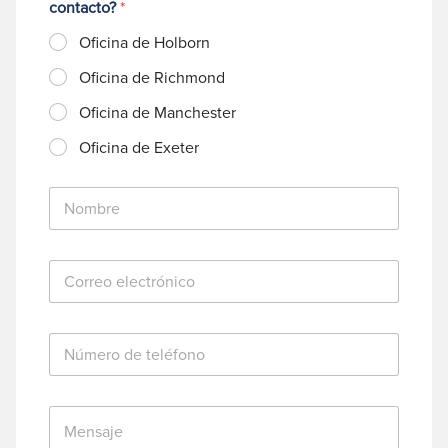
contacto?
*
Oficina de Holborn
Oficina de Richmond
Oficina de Manchester
Oficina de Exeter
N
o
m
b
C
r
o
e
r
*
r
N
e
ú
o
m
e
e
l
M
r
e
e
o
c