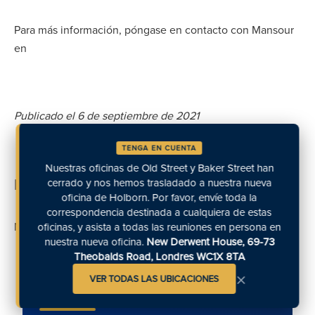
Para más información, póngase en contacto con Mansour
en
Publicado el 6 de septiembre de 2021
TENGA EN CUENTA
Nuestras oficinas de Old Street y Baker Street han
Información adicional
cerrado y nos hemos trasladado a nuestra nueva
oficina de Holborn. Por favor, envíe toda la
correspondencia destinada a cualquiera de estas
Noticias Autor: Mansour Mansour
oficinas, y asista a todas las reuniones en persona en
nuestra nueva oficina.
New Derwent House, 69-73
Theobalds Road, Londres WC1X 8TA
×
Contacte con nosotros
VER TODAS LAS UBICACIONES