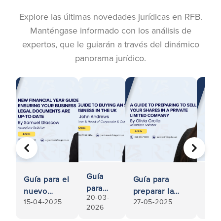
Explore las últimas novedades jurídicas en RFB.
Manténgase informado con los análisis de
expertos, que le guiarán a través del dinámico
panorama jurídico.
ANTERIOR
SIGUIE
Guía
Guía para el
Guía para
Eleg
para
nuevo
preparar la
estr
20-03-
comprar
15-04-2025
27-05-2025
20-0
ejercicio
venta de sus
empr
2026
una
financiero:
acciones en
ade