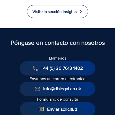
PYME
Asegúrese
una sociedad
par
en el
de que los
limitada,
emp
Visite la sección Insights
Reino
documentos
especialmente
y e
Unido
legales de
cuando se
inci
su empresa
plantea
Ingl
están al día
vender
acciones
Póngase en contacto con nosotros
Llámenos
+44 (0) 20 7613 1402
Envíenos un correo electrónico
info@rfblegal.co.uk
Formulario de consulta
Enviar solicitud