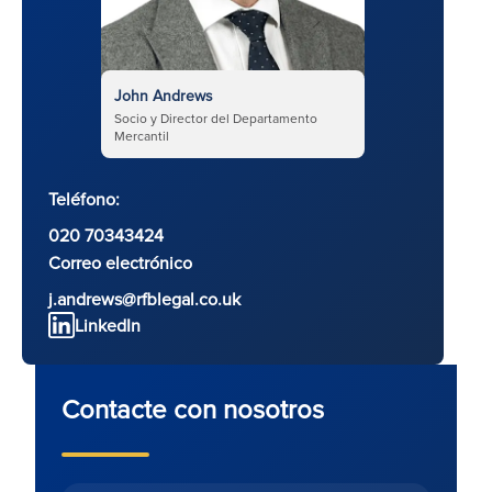
John Andrews
Socio y Director del Departamento
Mercantil
Teléfono:
020 70343424
Correo electrónico
j.andrews@rfblegal.co.uk
LinkedIn
Contacte con nosotros