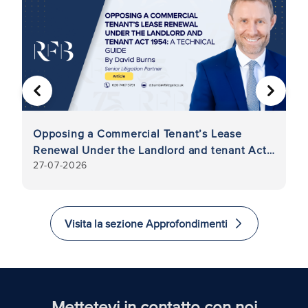
PRECEDENTE
AVANTI
Opposing a Commercial Tenant’s Lease
Ri
Renewal Under the Landlord and tenant Act
pr
27-07-2026
7-
1954: A Technical Guide
su
Visita la sezione Approfondimenti
Mettetevi in contatto con noi