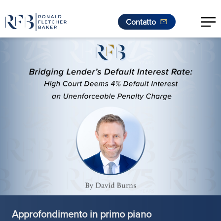
Contatto
.
Vai al contenuto
Approfondimento in primo piano