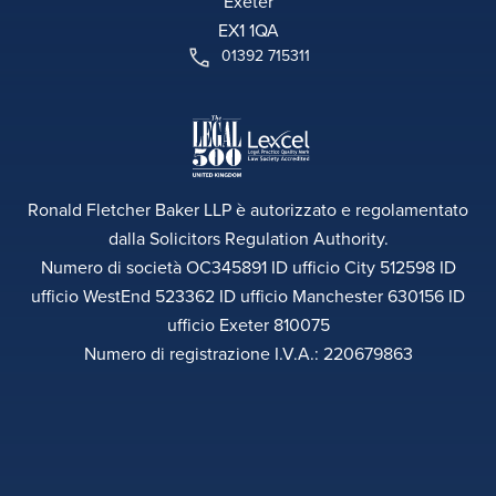
Exeter
EX1 1QA
01392 715311
Ronald Fletcher Baker LLP è autorizzato e regolamentato
dalla Solicitors Regulation Authority.
Numero di società OC345891 ID ufficio City 512598 ID
ufficio WestEnd 523362 ID ufficio Manchester 630156 ID
ufficio Exeter 810075
Numero di registrazione I.V.A.: 220679863