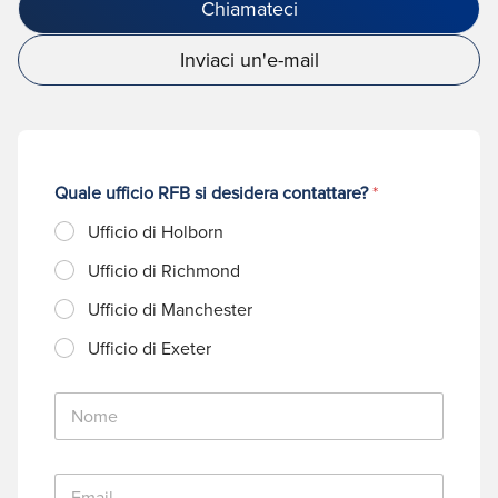
Chiamateci
Inviaci un'e-mail
Quale ufficio RFB si desidera contattare?
*
Ufficio di Holborn
Ufficio di Richmond
Ufficio di Manchester
Ufficio di Exeter
N
o
m
e
E
*