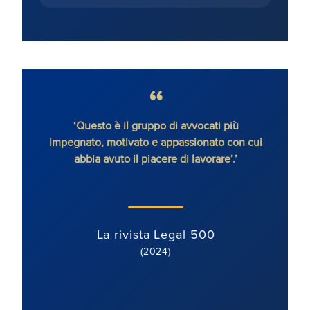
senza
‘Questo è il gruppo di avvocati più
'Ron
impegnato, motivato e appassionato con cui
con
abbia avuto il piacere di lavorare’.’
dete
orien
ben mo
La rivista Legal 500
(2024)