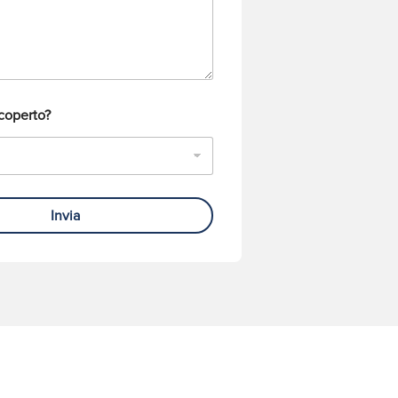
coperto?
Invia