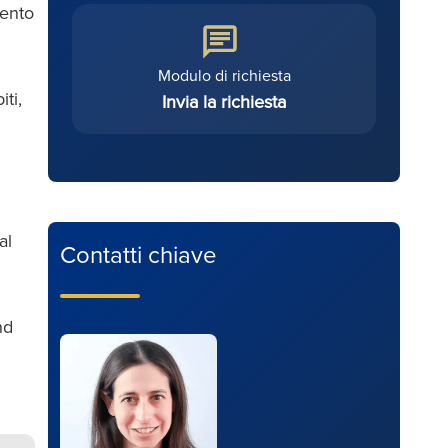
mento
Modulo di richiesta
ti,
Invia la richiesta
al
Contatti chiave
nd