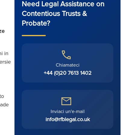
Need Legal Assistance on
Contentious Trusts &
Probate?
ze
i in
ersie
Chiamateci
+44 (0)20 7613 1402
to
made
Inviaci un'e-mail
info@rfblegal.co.uk