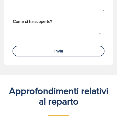
o
n
o
Come ci ha scoperto?
Invia
Approfondimenti relativi
al reparto