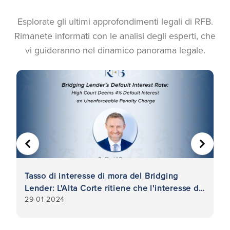
Esplorate gli ultimi approfondimenti legali di RFB.
Rimanete informati con le analisi degli esperti, che
vi guideranno nel dinamico panorama legale.
PRECEDENTE
AVANTI
Tasso di interesse di mora del Bridging
Co
Lender: L'Alta Corte ritiene che l'interesse di
v
29-01-2024
27
mora del 4% sia una penale non applicabile