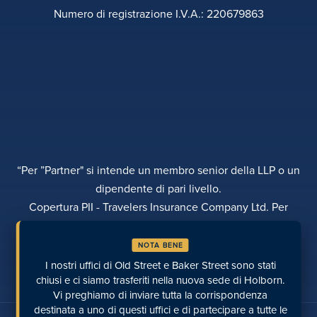
Numero di registrazione I.V.A.: 220679863
“Per ”Partner" si intende un membro senior della LLP o un
dipendente di pari livello.
Copertura PII - Travelers Insurance Company Ltd. Per
ulteriori dettagli si prega di contattare Rebecca Roberts
NOTA BENE
INFORMATIVA SULLA PRIVACY
RECLAMI
TRASPARENZA
DIVERSITÀ
I nostri uffici di Old Street e Baker Street sono stati
EFFETTUARE UN PAGAMENTO
LUOGHI
PAGINE RECENTI
chiusi e ci siamo trasferiti nella nuova sede di Holborn.
Vi preghiamo di inviare tutta la corrispondenza
destinata a uno di questi uffici e di partecipare a tutte le