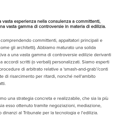
 una vasta esperienza nella consulenza a committenti,
 una vasta gamma di controversie in materia di edilizia.
e, comprendendo committenti, appaltatori principali e
(come gli architetti). Abbiamo maturato una solida
iva a una vasta gamma di controversie edilizie derivanti
 accordi scritti (o verbali) personalizzati. Siamo esperti
procedure di arbitrato relative a ‘smash-and-grab’/conti
este di risarcimento per ritardi, nonché nell'ambito
ti.
amo una strategia concreta e realizzabile, che sia la più
 sia esso ottenuto tramite negoziazioni, mediazione,
dinanzi al Tribunale per la tecnologia e l'edilizia.