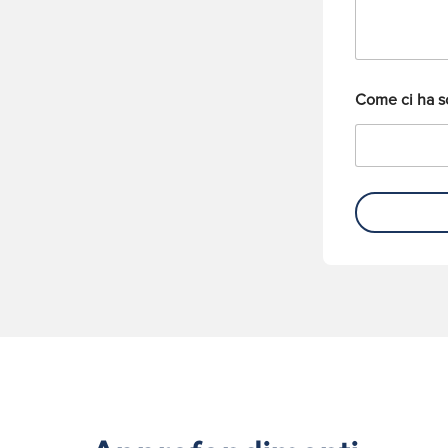
o
f
o
n
o
Come ci ha s