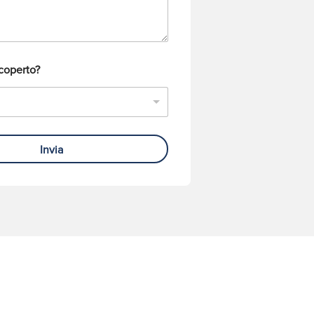
coperto?
Invia