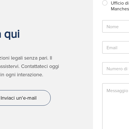
Ufficio di
Manches
N
o
 qui
m
e
E
*
m
a
oni legali senza pari. Il
i
N
l
sistervi. Contattateci oggi
u
*
in ogni interazione.
m
e
M
r
e
o
s
d
Inviaci un'e-mail
s
i
a
t
g
e
g
l
i
e