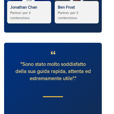
Jonathan Chan
Ben Frost
Partner per il
Partner per il
contenzioso
contenzioso
"Sono stato molto soddisfatto
"
della sua guida rapida, attenta ed
ec
estremamente utile"."
vole
in