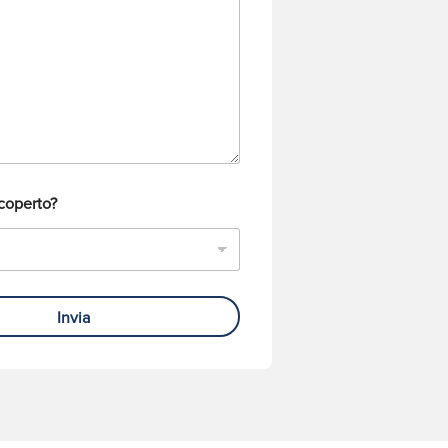
coperto?
Invia