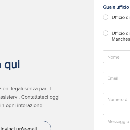
Quale ufficio
Ufficio d
Ufficio di
Manches
N
o
 qui
m
e
E
*
m
a
oni legali senza pari. Il
i
N
l
sistervi. Contattateci oggi
u
*
in ogni interazione.
m
e
M
r
e
o
s
d
Inviaci un'e-mail