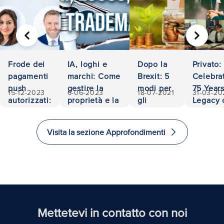
PRECEDENTE
AVANTI
Frode dei
IA, loghi e
Dopo la
Privato:
pagamenti
marchi: Come
Brexit: 5
Celebra
push
gestire la
modi per
75 Years
15-12-2023
6-06-2023
18-07-2021
31-03-20
autorizzati:
proprietà e la
gli
Legacy 
500.000
responsabilità
investitori
Accessib
euro
di
and
Visita la sezione Approfondimenti
recuperati
investire
Excelle
e
in Law
immigrare
nel
Regno
Unito
Mettetevi in contatto con noi