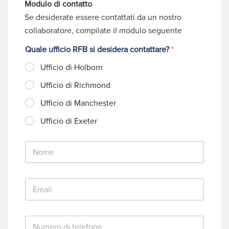
Modulo di contatto
Se desiderate essere contattati da un nostro
collaboratore, compilate il modulo seguente
Quale ufficio RFB si desidera contattare?
*
Ufficio di Holborn
Ufficio di Richmond
Ufficio di Manchester
Ufficio di Exeter
N
o
m
e
E
*
m
a
i
N
l