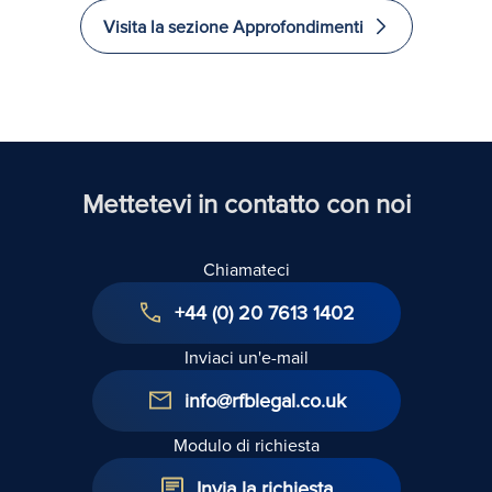
euro
di
and
Visita la sezione Approfondimenti
recuperati
investire
Excelle
e
in Law
immigrare
nel
Regno
Unito
Mettetevi in contatto con noi
Chiamateci
+44 (0) 20 7613 1402
Inviaci un'e-mail
info@rfblegal.co.uk
Modulo di richiesta
Invia la richiesta