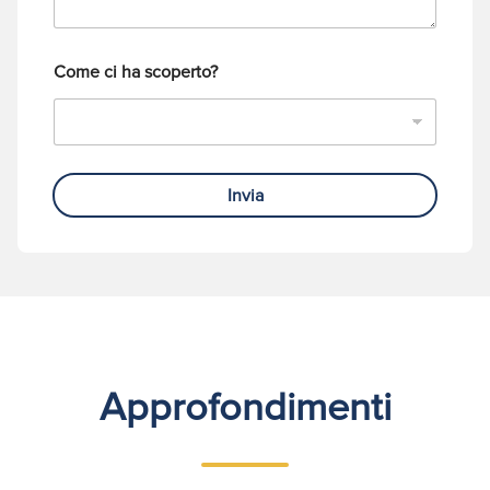
n
o
Come ci ha scoperto?
Invia
Approfondimenti