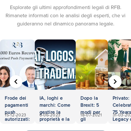
Esplorate gli ultimi approfondimenti legali di RFB.
Rimanete informati con le analisi degli esperti, che vi
guideranno nel dinamico panorama legale.
PRECEDENTE
AVANTI
Frode dei
IA, loghi e
Dopo la
Privato:
pagamenti
marchi: Come
Brexit: 5
Celebra
push
gestire la
modi per
75 Years
15-12-2023
6-06-2023
18-07-2021
31-03-20
autorizzati:
proprietà e la
gli
Legacy 
500.000
responsabilità
investitori
Accessib