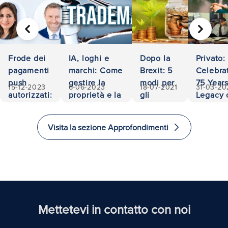
PRECEDENTE
AVANTI
Frode dei
IA, loghi e
Dopo la
Privato:
pagamenti
marchi: Come
Brexit: 5
Celebra
push
gestire la
modi per
75 Years
15-12-2023
6-06-2023
18-07-2021
31-03-20
autorizzati:
proprietà e la
gli
Legacy 
500.000
responsabilità
investitori
Accessib
euro
di
and
Visita la sezione Approfondimenti
recuperati
investire
Excelle
e
in Law
immigrare
nel
Regno
Unito
Mettetevi in contatto con noi