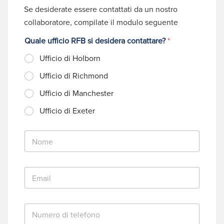
Se desiderate essere contattati da un nostro
collaboratore, compilate il modulo seguente
Quale ufficio RFB si desidera contattare?
*
Ufficio di Holborn
Ufficio di Richmond
Ufficio di Manchester
Ufficio di Exeter
N
o
m
e
E
*
m
a
i
N
l
u
*