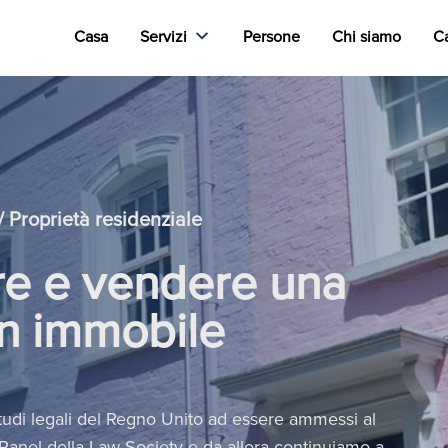
Casa
Servizi
Persone
Chi siamo
Ca
/ Proprietà residenziale
e e vendere una
un immobile
 studi legali del Regno Unito ad essere ammessi al
anel della Law Society e da allora continuiamo a