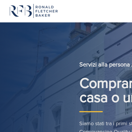
Vai al contenuto
Servizi alla persona 
Comprar
casa o 
Siamo stati tra i primi
Conveyancing Quality P