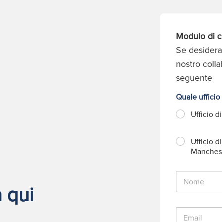
Modulo di c
Se desidera
nostro coll
seguente
Quale ufficio
Ufficio d
Ufficio di
Manches
N
o
 qui
m
e
E
*
m