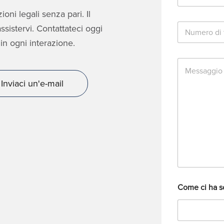
a
oni legali senza pari. Il
i
N
l
sistervi. Contattateci oggi
u
*
in ogni interazione.
m
e
M
r
e
o
s
d
Inviaci un'e-mail
s
i
a
t
g
e
g
l
i
e
o
f
o
n
o
Come ci ha s