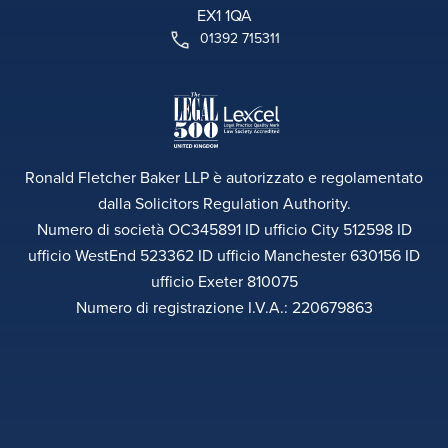
EX1 1QA
01392 715311
Ronald Fletcher Baker LLP è autorizzato e regolamentato
dalla Solicitors Regulation Authority.
Numero di società OC345891 ID ufficio City 512598 ID
ufficio WestEnd 523362 ID ufficio Manchester 630156 ID
ufficio Exeter 810075
Numero di registrazione I.V.A.: 220679863