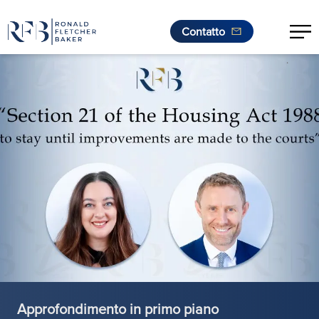
Contatto
.
Vai al contenuto
Approfondimento in primo piano