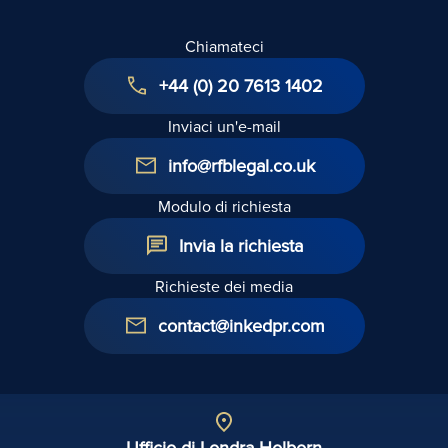
diritti
Chiamateci
degli
inquilini
+44 (0) 20 7613 1402
del 2025
Inviaci un'e-mail
info@rfblegal.co.uk
Modulo di richiesta
Invia la richiesta
Richieste dei media
contact@inkedpr.com
Ufficio di Londra Holborn