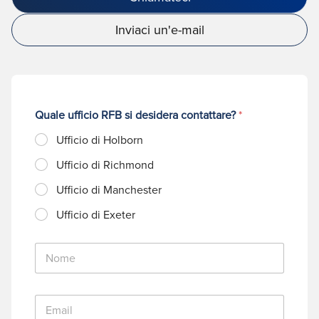
Inviaci un'e-mail
Quale ufficio RFB si desidera contattare?
*
Ufficio di Holborn
Ufficio di Richmond
Ufficio di Manchester
Ufficio di Exeter
N
o
m
e
E
*
m