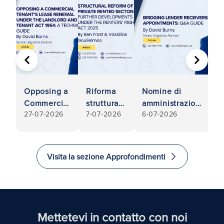
PRECEDENTE
AVANTI
Opposing a
Riforma
Nomine di
Commercial
strutturale
amministrazione
27-07-2026
7-07-2026
6-07-2026
Tenant’s
del
controllata da
Lease
settore
parte di
Renewal
degli
finanziatori
Under the
affitti
ponte: guida
Visita la sezione Approfondimenti
Landlord
privati:
con domande e
and tenant
ulteriori
risposte
Act 1954: A
sviluppi ai
Technical
sensi
Guide
della
Mettetevi in contatto con noi
Legge sui