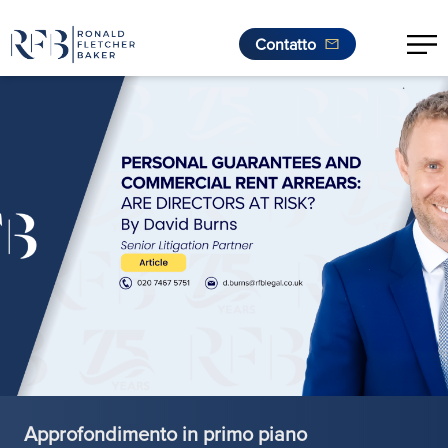
Contatto
.
Vai al contenuto
Approfondimento in primo piano