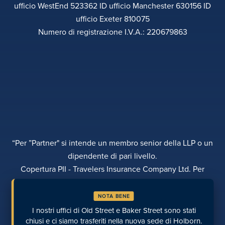
ufficio WestEnd 523362 ID ufficio Manchester 630156 ID
ufficio Exeter 810075
Numero di registrazione I.V.A.: 220679863
“Per ”Partner" si intende un membro senior della LLP o un
dipendente di pari livello.
Copertura PII - Travelers Insurance Company Ltd. Per
ulteriori dettagli si prega di contattare Rebecca Roberts
NOTA BENE
INFORMATIVA SULLA PRIVACY
RECLAMI
TRASPARENZA
DIVERSITÀ
I nostri uffici di Old Street e Baker Street sono stati
EFFETTUARE UN PAGAMENTO
LUOGHI
PAGINE RECENTI
chiusi e ci siamo trasferiti nella nuova sede di Holborn.