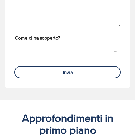
i
e
o
f
o
n
o
Come ci ha scoperto?
Invia
Approfondimenti in
primo piano