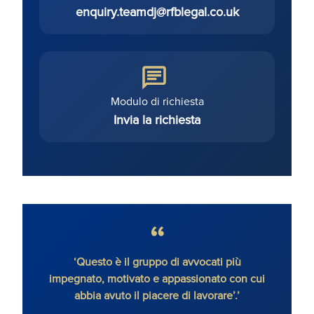
enquiry.teamdj@rfblegal.co.uk
Modulo di richiesta
Invia la richiesta
iù
'Ronald Fletcher Baker fornisce servizi di
‘Molt
on cui
contenzioso immobiliare estremamente
impeg
’
determinati e guidati da un atteggiamento
della 
orientato al cliente. Il team di contenziosi è
lor