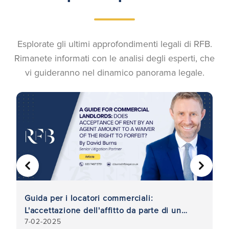
Esplorate gli ultimi approfondimenti legali di RFB.
Rimanete informati con le analisi degli esperti, che
vi guideranno nel dinamico panorama legale.
PRECEDENTE
AVANTI
e
Guida per i locatori commerciali:
In
L'accettazione dell'affitto da parte di un
po
7-02-2025
7-
agente equivale a una rinuncia al diritto di