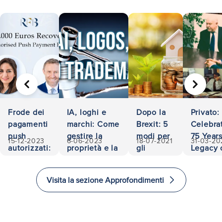
PRECEDENTE
AVANTI
Frode dei
IA, loghi e
Dopo la
Privato:
pagamenti
marchi: Come
Brexit: 5
Celebra
push
gestire la
modi per
75 Years
15-12-2023
6-06-2023
18-07-2021
31-03-20
autorizzati:
proprietà e la
gli
Legacy 
500.000
responsabilità
investitori
Accessib
euro
di
and
Visita la sezione Approfondimenti
recuperati
investire
Excelle
e
in Law
immigrare
nel