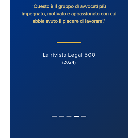
Questo è il gruppo di avvocati più
'Ronald Fletcher Bake
nato, motivato e appassionato con cui
contenzioso immobi
bbia avuto il piacere di lavorare’.’
determinati e guidat
orientato al cliente. I
ben motivato, struttur
modo ecce
La rivista Legal 500
(2024)
La rivista
(20