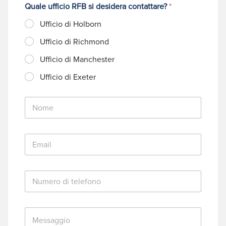
Quale ufficio RFB si desidera contattare?
*
Ufficio di Holborn
Ufficio di Richmond
Ufficio di Manchester
Ufficio di Exeter
N
o
m
e
E
*
m
a
i
N
l
u
*
m
e
M
r
e
o