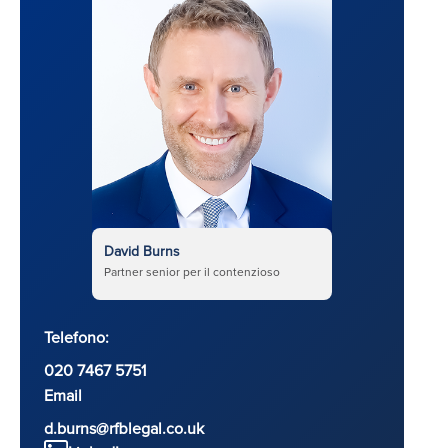
David Burns
Partner senior per il contenzioso
Telefono:
020 7467 5751
Email
d.burns@rfblegal.co.uk