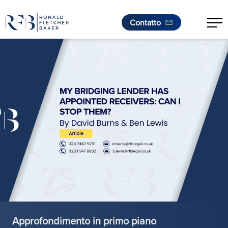
Contatto
.
Vai al contenuto
Approfondimento in primo piano