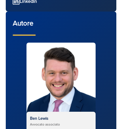
LinkedIn
Autore
Ben Lewis
Avvocato associato