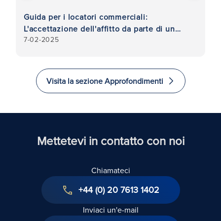
e
Guida per i locatori commerciali:
In
L'accettazione dell'affitto da parte di un
po
7-02-2025
7-
agente equivale a una rinuncia al diritto di
recesso?
Visita la sezione Approfondimenti
Mettetevi in contatto con noi
Chiamateci
+44 (0) 20 7613 1402
Inviaci un'e-mail