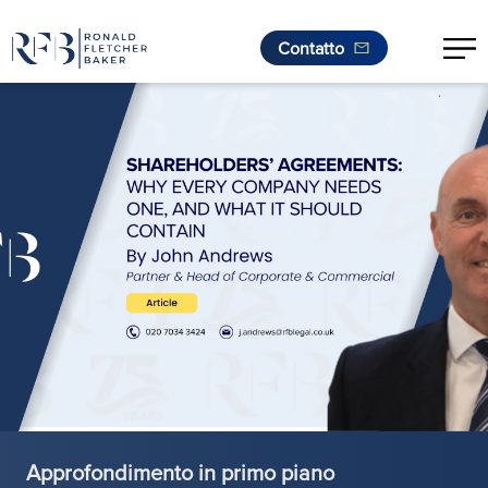
Contatto
.
Vai al contenuto
Approfondimento in primo piano