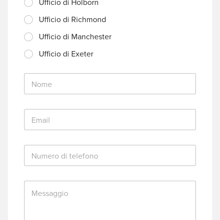
Ufficio di Holborn
Ufficio di Richmond
Ufficio di Manchester
Ufficio di Exeter
N
o
m
e
E
*
m
a
i
N
l
u
*
m
e
M
r
e
o
s
d
s
i