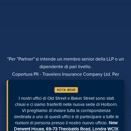
“Per ”Partner" si intende un membro senior della LLP o un
dipendente di pari livello.
Copertura PII - Travelers Insurance Company Ltd. Per
ulteriori dettagli si prega di contattare Rebecca Roberts
NOTA BENE
INFORMATIVA SULLA PRIVACY
RECLAMI
TRASPARENZA
DIVERSITÀ
I nostri uffici di Old Street e Baker Street sono stati
EFFETTUARE UN PAGAMENTO
LUOGHI
PAGINE RECENTI
chiusi e ci siamo trasferiti nella nuova sede di Holborn.
Vi preghiamo di inviare tutta la corrispondenza
destinata a uno di questi uffici e di partecipare a tutte le
Parlate con noi sui social media
riunioni di persona presso il nostro nuovo ufficio.
New
Derwent House, 69-73 Theobalds Road, Londra WC1X