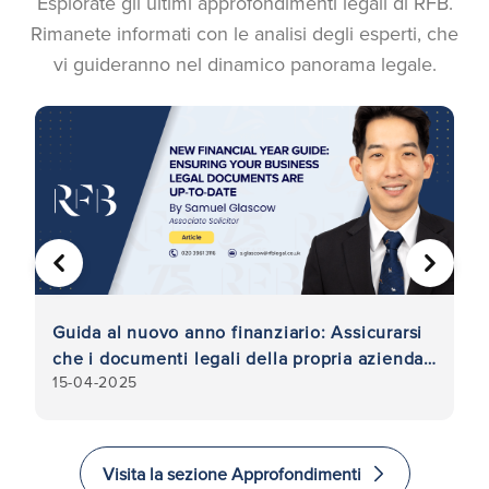
Esplorate gli ultimi approfondimenti legali di RFB.
Rimanete informati con le analisi degli esperti, che
vi guideranno nel dinamico panorama legale.
PRECEDENTE
AVANTI
Guida al nuovo anno finanziario: Assicurarsi
Po
che i documenti legali della propria azienda
m
15-04-2025
2
siano aggiornati
Visita la sezione Approfondimenti