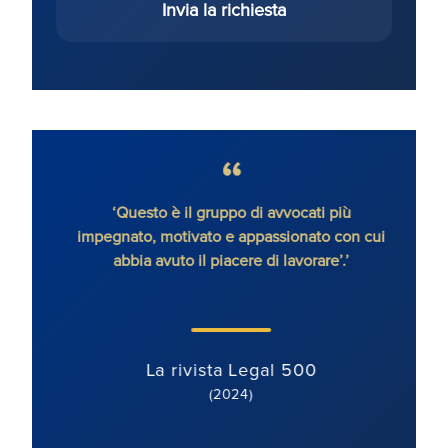
Invia la richiesta
senza
‘Questo è il gruppo di avvocati più
'Ron
impegnato, motivato e appassionato con cui
con
abbia avuto il piacere di lavorare’.’
dete
orien
ben mo
La rivista Legal 500
(2024)