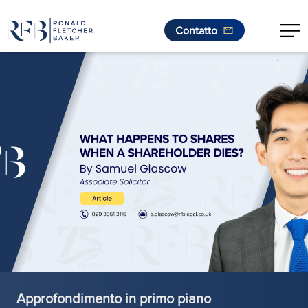
Contatto
.
Vai al contenuto
Approfondimento in primo piano