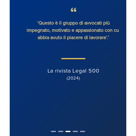
senza
‘Questo è il gruppo di avvocati più
'Ron
impegnato, motivato e appassionato con cui
con
abbia avuto il piacere di lavorare’.’
dete
orien
ben mo
La rivista Legal 500
(2024)