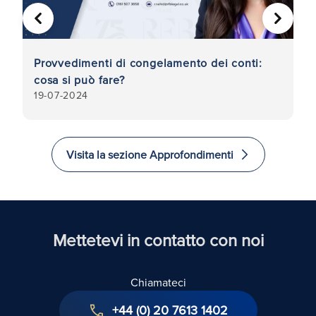
PRECEDENTE
AVANTI
Provvedimenti di congelamento dei conti:
Fr
cosa si può fare?
5
19-07-2024
15
Visita la sezione Approfondimenti
Mettetevi in contatto con noi
Chiamateci
+44 (0) 20 7613 1402