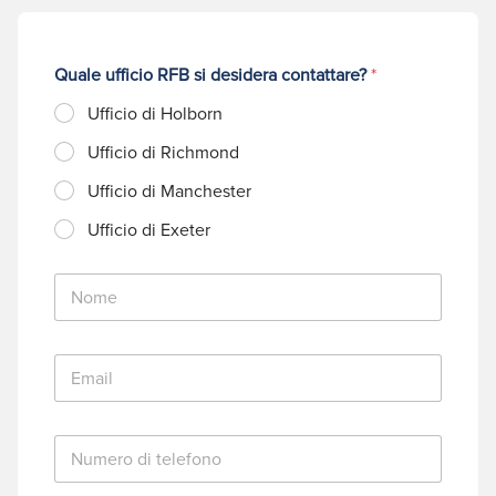
Quale ufficio RFB si desidera contattare?
*
Ufficio di Holborn
Ufficio di Richmond
Ufficio di Manchester
Ufficio di Exeter
N
o
m
e
E
*
m
a
i
N
l
u
*
m