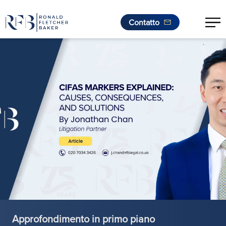
Contatto
.
Vai al contenuto
Approfondimento in primo piano