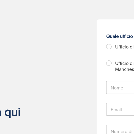
Quale ufficio
Ufficio d
Ufficio di
Manches
N
o
m
e
E
*
 qui
m
a
i
N
l
u
*