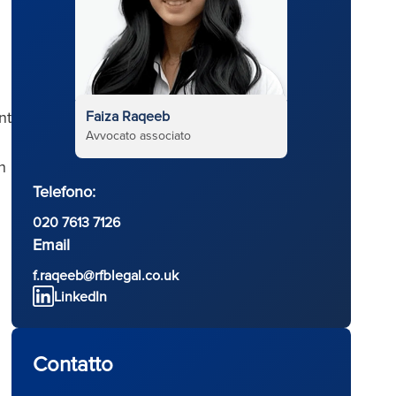
nt
Faiza Raqeeb
Avvocato associato
n
Telefono:
020 7613 7126
Email
f.raqeeb@rfblegal.co.uk
LinkedIn
Contatto