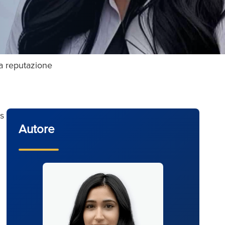
lla reputazione
rs
Autore