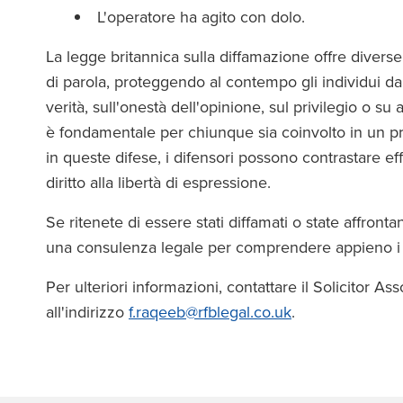
L'operatore ha agito con dolo.
La legge britannica sulla diffamazione offre diverse
di parola, proteggendo al contempo gli individui da d
verità, sull'onestà dell'opinione, sul privilegio o s
è fondamentale per chiunque sia coinvolto in un p
in queste difese, i difensori possono contrastare e
diritto alla libertà di espressione.
Se ritenete di essere stati diffamati o state affron
una consulenza legale per comprendere appieno i vost
Per ulteriori informazioni, contattare il Solicitor As
all'indirizzo
f.raqeeb@rfblegal.co.uk
.