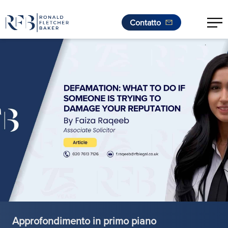
Contatto
.
Vai al contenuto
Approfondimento in primo piano