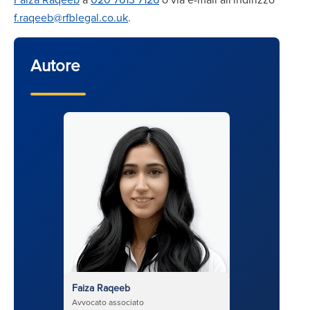
f.raqeeb@rfblegal.co.uk
.
Autore
Faiza Raqeeb
Avvocato associato