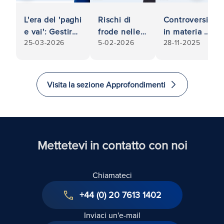
L'era del 'paghi
Rischi di
Controversie
e vai': Gestire
frode nelle
in materia di
25-03-2026
5-02-2026
28-11-2025
gli arretrati
relazioni
energia e
degli affitti
commerciali:
servizi
commerciali
Quando il
pubblici:
nell'insolvenza
partner o il
Siete un
Visita la sezione Approfondimenti
degli inquilini
fornitore
privato o
non è quello
un'azienda a
che sembra
cui è stato
addebitato
un costo
Mettetevi in contatto con noi
eccessivo
dal vostro
Chiamateci
fornitore di
energia o di
+44 (0) 20 7613 1402
servizi?
Inviaci un'e-mail