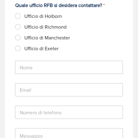
Quale ufficio RFB si desidera contattare?
*
Ufficio di Holborn
Ufficio di Richmond
Ufficio di Manchester
Ufficio di Exeter
N
o
m
e
E
*
m
a
i
N
l
u
*
m
e
M
r
e
o