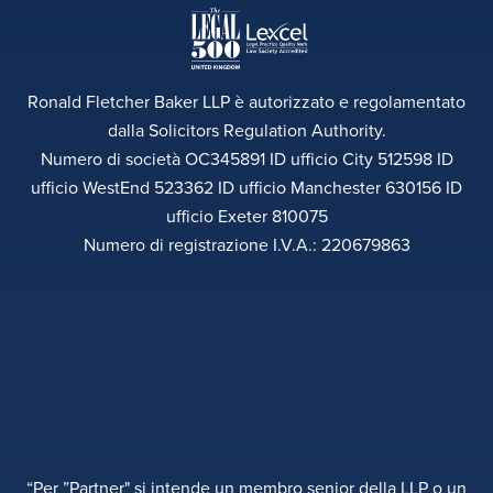
Ronald Fletcher Baker LLP è autorizzato e regolamentato
dalla Solicitors Regulation Authority.
Numero di società OC345891 ID ufficio City 512598 ID
ufficio WestEnd 523362 ID ufficio Manchester 630156 ID
ufficio Exeter 810075
Numero di registrazione I.V.A.: 220679863
“Per ”Partner" si intende un membro senior della LLP o un