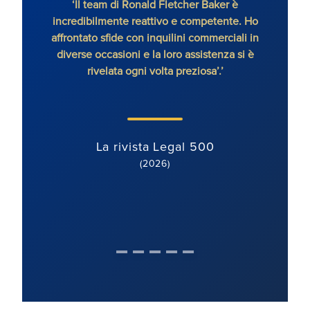
‘Il team di Ronald Fletcher Baker è
‘Lo s
incredibilmente reattivo e competente. Ho
tutti 
affrontato sfide con inquilini commerciali in
RFB, 
diverse occasioni e la loro assistenza si è
rivelata ogni volta preziosa’.’
La rivista Legal 500
(2026)