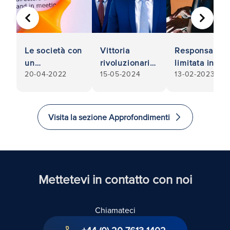
PRECEDENTE
AVANTI
Le società con
Vittoria
Responsabilit
un
rivoluzionaria
limitata in
20-04-2022
15-05-2024
13-02-2023
amministratore
per Ronald
pericolo: La
unico e un
Fletcher Baker
responsabilit
modello di
alla Corte
degli
statuto
Suprema:
amministrator
Visita la sezione Approfondimenti
possono
Responsabilità
di fronte alla
prendere
degli
Corte
decisioni
amministratori
Suprema
valide?
Mettetevi in contatto con noi
Chiamateci