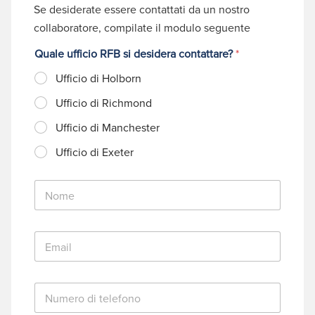
Se desiderate essere contattati da un nostro
collaboratore, compilate il modulo seguente
Quale ufficio RFB si desidera contattare?
*
Ufficio di Holborn
Ufficio di Richmond
Ufficio di Manchester
Ufficio di Exeter
N
o
m
e
E
*
m
a
i
N
l
u
*