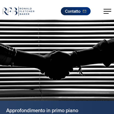
Contatto
.
Vai al contenuto
Approfondimento in primo piano