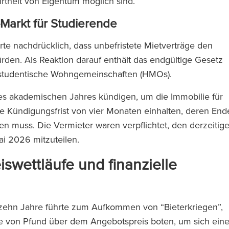
theit von Eigentum möglich sind.
arkt für Studierende
e nachdrücklich, dass unbefristete Mietverträge den
den. Als Reaktion darauf enthält das endgültige Gesetz
 studentische Wohngemeinschaften (HMOs).
 akademischen Jahres kündigen, um die Immobilie für
ne Kündigungsfrist von vier Monaten einhalten, deren End
n muss. Die Vermieter waren verpflichtet, den derzeitig
ai 2026 mitzuteilen.
wettläufe und finanzielle
 zehn Jahre führte zum Aufkommen von “Bieterkriegen”,
te von Pfund über dem Angebotspreis boten, um sich ein