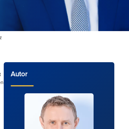
tz
Autor
t
en