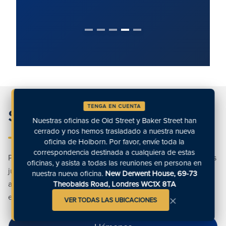
TENGA EN CUENTA
Sigamos desde aquí
Nuestras oficinas de Old Street y Baker Street han
cerrado y nos hemos trasladado a nuestra nueva
oficina de Holborn. Por favor, envíe toda la
correspondencia destinada a cualquiera de estas
Póngase en contacto con nosotros para obtener soluciones
oficinas, y asista a todas las reuniones en persona en
jurídicas inigualables. Nuestro equipo está preparado para
nuestra nueva oficina.
New Derwent House, 69-73
ayudarle. Póngase en contacto con nosotros hoy mismo y
Theobalds Road, Londres WC1X 8TA
×
experimente la excelencia en cada interacción.
VER TODAS LAS UBICACIONES