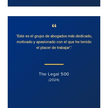
bogados más dedicado,
'Ronald Fletcher Baker presta servicio
con el que he tenido
litigios inmobiliarios con gran determin
trabajar’.’
y dinamismo, con una actitud orientad
cliente. El equipo de litigios está bi
motivado y estructurado y está
magníficamente supervisado.'
al 500
4)
The Legal 500
(2024)