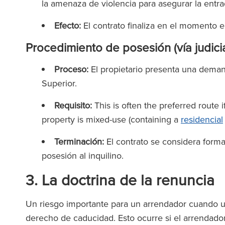
la amenaza de violencia para asegurar la entr
Efecto:
El contrato finaliza en el momento 
Procedimiento de posesión (vía judicia
Proceso:
El propietario presenta una deman
Superior.
equipo de Ronald Fletcher
‘El bufete cuenta
Requisito:
This is often the preferred route if
es increíblemente receptivo
excepcionales a tod
property is mixed-use (containing a
residencial
á muy bien informado. Me he
Cuando contratas
Terminación:
El contrato se considera forma
rentado a problemas con
de RFB, sientes
posesión al inquilino.
linos comerciales en varias
equipo te a
siones y su ayuda ha sido
3. La doctrina de la renuncia
stimable en todas ellas.’
Un riesgo importante para un arrendador cuando un 
The Lega
derecho de caducidad. Esto ocurre si el arrendador