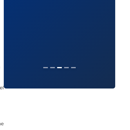
a
el
ne