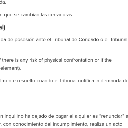
ada.
en que se cambian las cerraduras.
l)
da de posesión ante el Tribunal de Condado o el Tribunal
 con abogados
‘RFB ofrece un servicio Magic
 there is any risk of physical confrontation or if the
os los niveles.
Circle sin cobrar tarifas Magi
element).
 a un abogado
Circle’.’
lmente resuelto cuando el tribunal notifica la demanda d
 que todo el
poya’.’
The Legal 500
(2024)
inquilino ha dejado de pagar el alquiler es “renunciar” a
l 500
, con conocimiento del incumplimiento, realiza un acto