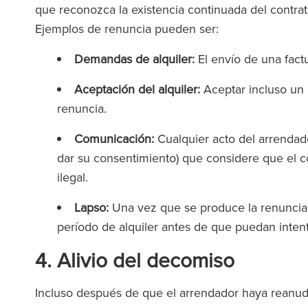
(2025
que reconozca la existencia continuada del contr
The Legal 500
Ejemplos de renuncia pueden ser:
(2026)
Demandas de alquiler:
El envío de una factu
Aceptación del alquiler:
Aceptar incluso un p
renuncia.
Comunicación:
Cualquier acto del arrendad
dar su consentimiento) que considere que el c
ilegal.
Lapso:
Una vez que se produce la renuncia,
período de alquiler antes de que puedan inten
4. Alivio del decomiso
Incluso después de que el arrendador haya reanudad