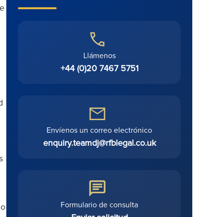
de
Llámenos
+44 (0)20 7467 5751
d
Envíenos un correo electrónico
enquiry.teamdj@rfblegal.co.uk
s
Formulario de consulta
 o