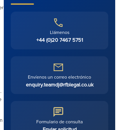
er
Llámenos
+44 (0)20 7467 5751
Envíenos un correo electrónico
enquiry.teamdj@rfblegal.co.uk
.
e
on
Formulario de consulta
Enviar solicitud