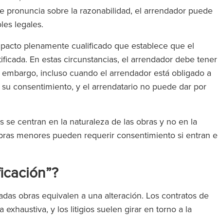
se pronuncia sobre la razonabilidad, el arrendador puede
les legales.
pacto plenamente cualificado que establece que el
ficada. En estas circunstancias, el arrendador debe tener
 embargo, incluso cuando el arrendador está obligado a
 su consentimiento, y el arrendatario no puede dar por
 con abogados
‘RFB ofrece un servicio Magic
os los niveles.
Circle sin cobrar tarifas Magi
 se centran en la naturaleza de las obras y no en la
 a un abogado
Circle’.’
s obras menores pueden requerir consentimiento si entran 
 que todo el
poya’.’
ficación”?
The Legal 500
(2024)
adas obras equivalen a una alteración. Los contratos de
l 500
xhaustiva, y los litigios suelen girar en torno a la