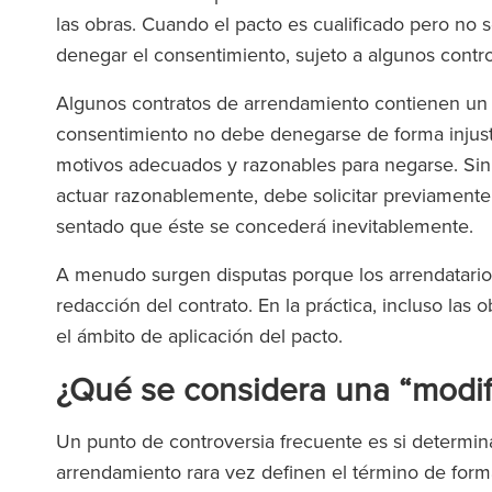
las obras. Cuando el pacto es cualificado pero no 
denegar el consentimiento, sujeto a algunos contro
Algunos contratos de arrendamiento contienen un 
consentimiento no debe denegarse de forma injusti
motivos adecuados y razonables para negarse. Sin
actuar razonablemente, debe solicitar previamente
equipo de Ronald Fletcher
‘El bufete cuenta
sentado que éste se concederá inevitablemente.
es increíblemente receptivo
excepcionales a tod
A menudo surgen disputas porque los arrendatarios
á muy bien informado. Me he
Cuando contratas
redacción del contrato. En la práctica, incluso la
rentado a problemas con
de RFB, sientes
el ámbito de aplicación del pacto.
linos comerciales en varias
equipo te a
siones y su ayuda ha sido
¿Qué se considera una “modi
stimable en todas ellas.’
Un punto de controversia frecuente es si determin
The Lega
arrendamiento rara vez definen el término de forma e