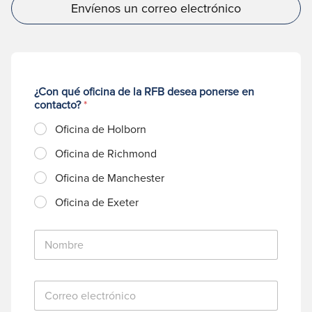
Envíenos un correo electrónico
¿Con qué oficina de la RFB desea ponerse en
contacto?
*
Oficina de Holborn
Oficina de Richmond
Oficina de Manchester
Oficina de Exeter
N
o
m
b
C
r
o
e