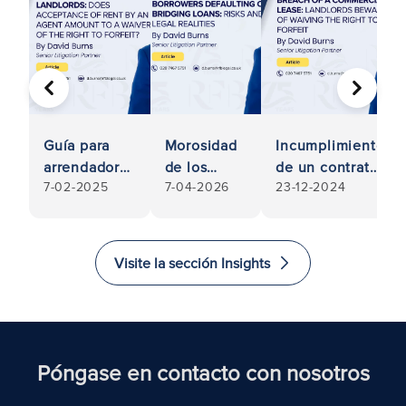
ANTERIOR
SIGUIE
Guía para
Morosidad
Incumplimiento
arrendadores
de los
de un contrato
7-02-2025
7-04-2026
23-12-2024
comerciales:
prestatarios
de
¿Constituye
de créditos
arrendamiento
la
puente:
comercial:
aceptación
Riesgos y
Cuidado con
Visite la sección Insights
del alquiler
realidades
renunciar al
por un
jurídicas
derecho de
agente una
caducidad
renuncia al
derecho de
Póngase en contacto con nosotros
caducidad?