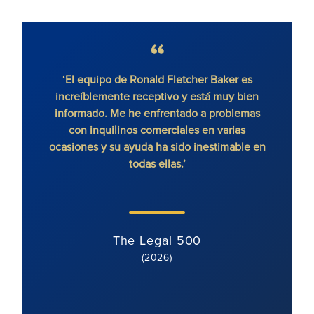
‘El equipo de Ronald Fletcher Baker es
increíblemente receptivo y está muy bien
exce
informado. Me he enfrentado a problemas
contr
con inquilinos comerciales en varias
ocasiones y su ayuda ha sido inestimable en
todas ellas.’
The Legal 500
(2026)