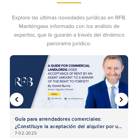
Explore las últimas novedades jurídicas en RFB.
Manténgase informado con los análisis de
expertos, que le guiarán a través del dinámico
panorama jurídico.
ANTERIOR
SIGUIE
a
Guía para arrendadores comerciales:
Mo
¿Constituye la aceptación del alquiler por un
pu
7-02-2025
7-
agente una renuncia al derecho de