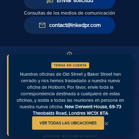
Enviar solicitud
Consultas de los medios de comunicación
contact@inkedpr.com
Oficina de Londres Holborn
TENGA EN CUENTA
New Derwent House, 69-73 Theobalds Road
Nuestras oficinas de Old Street y Baker Street han
Londres WC1X 8TA
cerrado y nos hemos trasladado a nuestra nueva
020 7467 5757
oficina de Holborn. Por favor, envíe toda la
correspondencia destinada a cualquiera de estas
oficinas, y asista a todas las reuniones en persona en
Oficina de Richmond
nuestra nueva oficina.
New Derwent House, 69-73
5 The Green, Richmond, TW9 1PL
Theobalds Road, Londres WC1X 8TA
0207 871 8248
×
VER TODAS LAS UBICACIONES
Oficina de Manchester