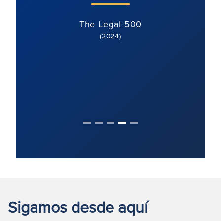
magnífi
The Legal 500
(2024)
T
Sigamos desde aquí