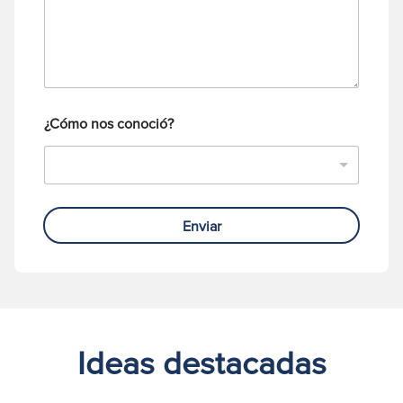
e
l
i
é
c
f
o
o
*
n
o
¿Cómo nos conoció?
Enviar
Ideas destacadas