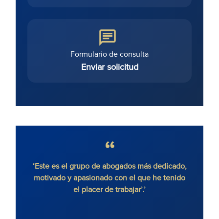
Formulario de consulta
Enviar solicitud
‘Este es el grupo de abogados más dedicado,
'Ronald Fletc
motivado y apasionado con el que he tenido
litigios inmobi
el placer de trabajar’.’
y dinamismo, 
cliente. El 
motivado