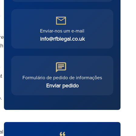
a
Enviar-nos um e-mail
re
info@rfblegal.co.uk
th
e
t
Formulário de pedido de informações
Enviar pedido
.
al