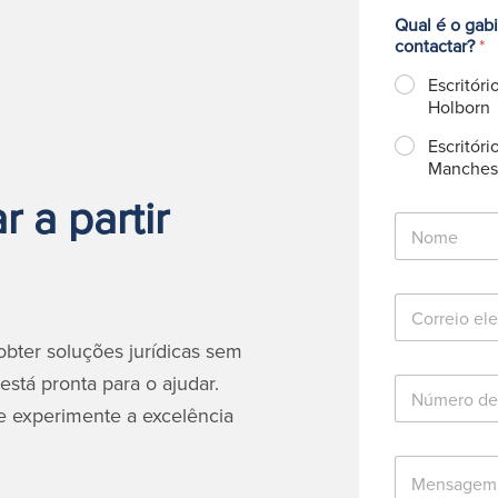
Qual é o gab
contactar?
*
Escritóri
Holborn
Escritóri
Manches
 a partir
N
o
m
e
C
*
o
r
bter soluções jurídicas sem
r
está pronta para o ajudar.
N
e
ú
i
e experimente a excelência
m
o
e
e
M
r
l
e
o
e