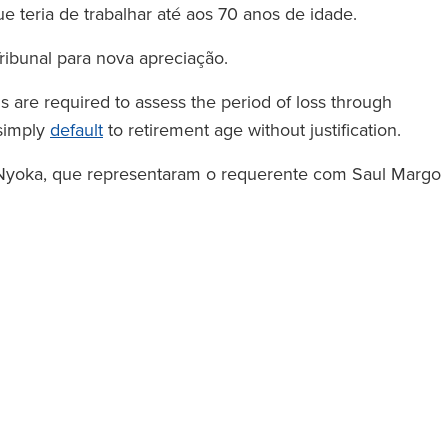
 teria de trabalhar até aos 70 anos de idade.
licitadores
‘A RFB presta serviços do Círcu
ribunal para nova apreciação.
dos os níveis.
Mágico sem cobrar tarifas do
struções a um
Círculo Mágico’.’
ls are required to assess the period of loss through
ente-se toda a
 simply
default
to retirement age without justification.
a apoiá-lo.’
 Nyoka, que representaram o requerente com Saul Margo
The Legal 500
(2024)
l 500
)