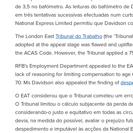
de 3,5 no bafómetro. As leituras do bafómetro de D
em três tentativas sucessivas efectuadas num curt
National Express Limited permitiu que Davidson co
The London East
Tribunal do Trabalho
(the ‘Tribuna
adopted at the appeal stage was flawed and uplif
the ACAS Code. However, the Tribunal applied a 75
RFB’s Employment Department appealed to the EAT,
lack of reasoning for limiting compensation to age
70. Ms Davidson also appealed the finding of
despe
O EAT considerou que o Tribunal cometeu um erro 
O Tribunal limitou o cálculo subjacente da perda d
considerando-o justo e equitativo em todas as circ
devia, na medida do possível, avaliar o prejuízo 
despedimento e imputável às acções da National E