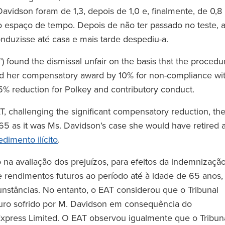
avidson foram de 1,3, depois de 1,0 e, finalmente, de 0,8
o espaço de tempo. Depois de não ter passado no teste, 
nduzisse até casa e mais tarde despediu-a.
l’) found the dismissal unfair on the basis that the procedu
ted her compensatory award by 10% for non-compliance wi
% reduction for Polkey and contributory conduct.
 challenging the significant compensatory reduction, th
 65 as it was Ms. Davidson’s case she would have retired a
dimento ilícito
.
na avaliação dos prejuízos, para efeitos da indemnização
e rendimentos futuros ao período até à idade de 65 anos,
unstâncias. No entanto, o EAT considerou que o Tribunal
futuro sofrido por M. Davidson em consequência do
xpress Limited. O EAT observou igualmente que o Tribun