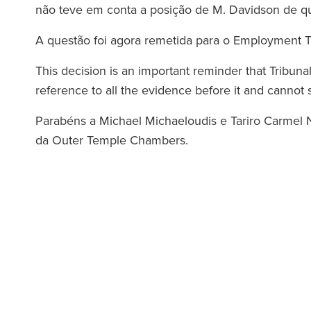
não teve em conta a posição de M. Davidson de que
equipa da Ronald Fletcher
‘A firma tem so
A questão foi agora remetida para o Employment T
 é incrivelmente reactiva e
excepcionais a to
nte informada. Já enfrentei
Quando se dá in
This decision is an important reminder that Tribuna
os com inquilinos comerciais
advogado da RFB, s
reference to all the evidence before it and cannot
 várias ocasiões e a sua
força da equipa 
Parabéns a Michael Michaeloudis e Tariro Carmel
assistência foi sempre
da Outer Temple Chambers.
inestimável.’
The Lega
(2025
The Legal 500
(2026)