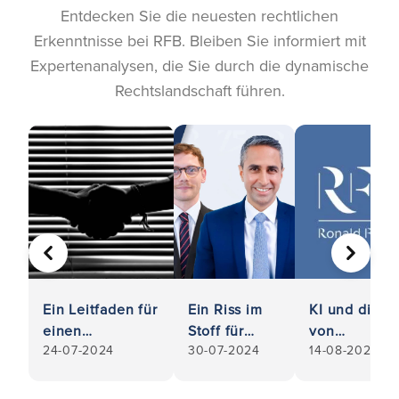
Entdecken Sie die neuesten rechtlichen
Erkenntnisse bei RFB. Bleiben Sie informiert mit
Expertenanalysen, die Sie durch die dynamische
Rechtslandschaft führen.
VORHERIGE
WEITER
Ein Leitfaden für
Ein Riss im
KI und die E
einen
Stoff für
von
24-07-2024
30-07-2024
14-08-2024
durchsetzbaren
Bekleidung:
Datenschutz
Vertrag: So
RFB
Ein Leitfaden
stellen Sie
erfolgreich
Organisatio