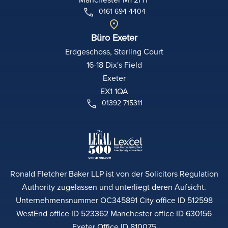
0161 694 4404
Büro Exeter
Erdgeschoss, Sterling Court
16-18 Dix's Field
Exeter
EX1 1QA
01392 715311
Ronald Fletcher Baker LLP ist von der Solicitors Regulation
Authority zugelassen und unterliegt deren Aufsicht.
Unternehmensnummer OC345891 City office ID 512598
WestEnd office ID 523362 Manchester office ID 630156
Exeter Office ID 810075