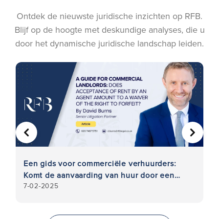
Ontdek de nieuwste juridische inzichten op RFB.
Blijf op de hoogte met deskundige analyses, die u
door het dynamische juridische landschap leiden.
VORIGE
VOLGE
e
Een gids voor commerciële verhuurders:
Kr
Komt de aanvaarding van huur door een
o
7-02-2025
7-
agent neer op een afstand van het recht op
ju
verbeurdverklaring?