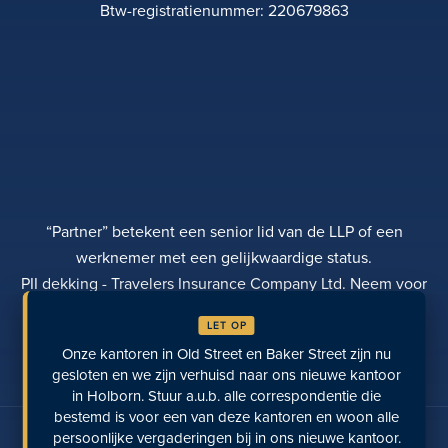
Btw-registratienummer: 220679863
“Partner” betekent een senior lid van de LLP of een
werknemer met een gelijkwaardige status.
PII dekking - Travelers Insurance Company Ltd. Neem voor
meer informatie contact op met Rebecca Roberts
LET OP
PRIVACYBELEID
KLACHTEN
TRANSPARANTIE
Onze kantoren in Old Street en Baker Street zijn nu
DIVERSITEIT
EEN BETALING DOEN
LOCATIES
LAATST BEKEKEN PAGINA'S
gesloten en we zijn verhuisd naar ons nieuwe kantoor
in Holborn. Stuur a.u.b. alle correspondentie die
bestemd is voor een van deze kantoren en woon alle
Praat met ons op sociale media
persoonlijke vergaderingen bij in ons nieuwe kantoor.