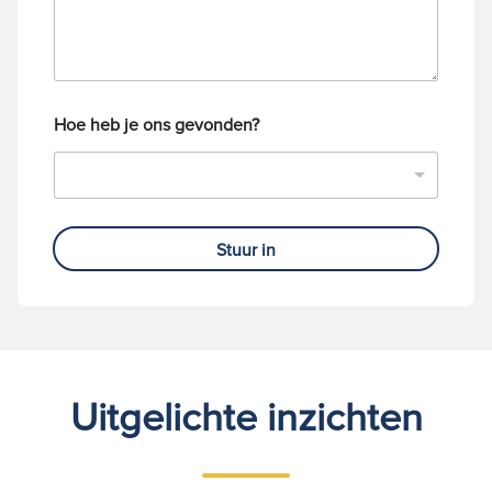
e
r
Hoe heb je ons gevonden?
Stuur in
Uitgelichte inzichten