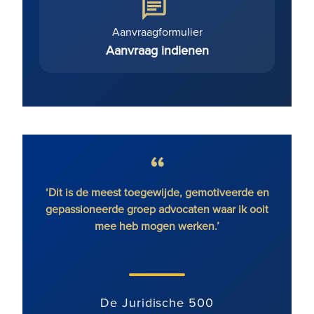
Aanvraagformulier
Aanvraag indienen
r Magic
‘Dit is de meest toegewijde, gemotiveerde en
en.’
gepassioneerde groep advocaten waar ik ooit
vast
mee heb mogen werken.’
gebie
met ee
team 
De Juridische 500