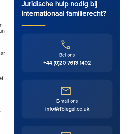
Juridische hulp nodig bij
internationaal familierecht?
en
an
ar
Bel ons
+44 (0)20 7613 1402
et
E-mail ons
info@rfblegal.co.uk
k