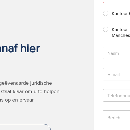
*
Kantoor 
Kantoor
Manches
naf hier
N
a
a
m
E
*
-
m
geëvenaarde juridische
a
staat klaar om u te helpen.
T
i
e
l
s op en ervaar
l
*
e
B
f
e
o
r
o
i