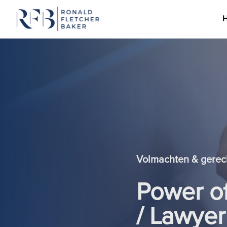
Ga naar de inhoud
Volmachten & gerec
Power of
/ Lawyer