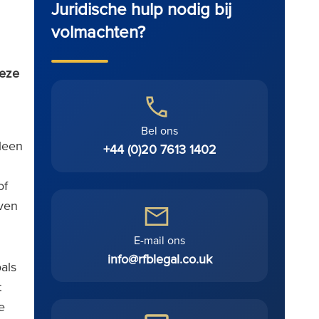
Juridische hulp nodig bij
volmachten?
deze
Bel ons
leen
+44 (0)20 7613 1402
of
ven
E-mail ons
info@rfblegal.co.uk
als
t
e