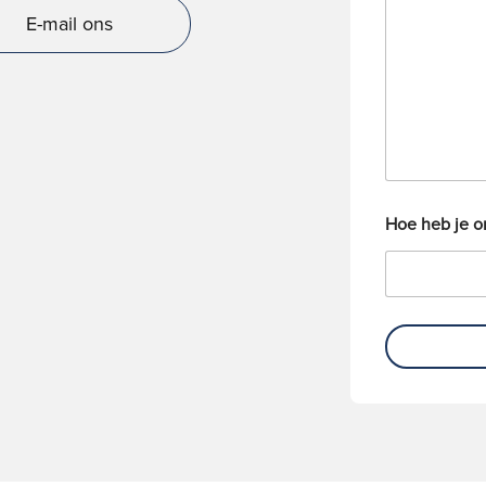
i
n
E-mail ons
c
n
h
u
t
m
m
e
r
Hoe heb je 