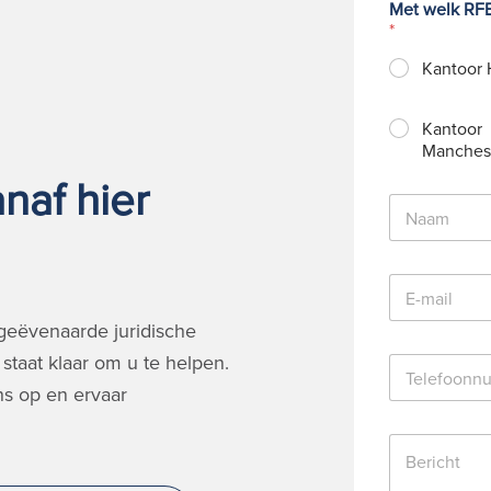
Met welk RFB
*
Kantoor 
Kantoor
Manches
naf hier
N
a
a
m
E
*
-
m
geëvenaarde juridische
a
staat klaar om u te helpen.
T
i
e
l
s op en ervaar
l
*
e
B
f
e
o
r
o