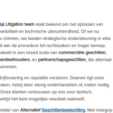
al
Litigation team
staat bekend om het oplossen van
lexibiliteit en technische uitmuntendheid. Of we nu
re cliënten, we bieden strategische ondersteuning in elke
nd aan de procedure tot rechtszaken en hoger beroep.
hakeld in een breed scala van
commerciële geschillen
,
 aandeelhouders
, en
partnerschapsgeschillen
, die allemaal
 vereisen.
ijfsvoering en reputatie verstoren. Daarom ligt onze
 zaken, hetzij door stevig onderhandelen of, indien nodig,
 Onze klanten vertrouwen op ons voor tactisch,
ertijd het best mogelijke resultaat nastreeft.
middel van
Alternatief
Geschillenbeslechting
, Met inbegrip