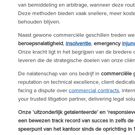
van bemiddeling en arbitrage, wanneer deze routes
Deze methoden bieden vaak snellere, meer kostene
behouden blijven.
Naast gewone commerciële geschillen treden we r
beroepsnalatigheid
,
insolventie
,
emergency
injun
Onze kracht ligt in het begrijpen van de breder
leveren die de strategische doelen van onze clië
De nalatenschap van ons bedrijf in
commerciële g
reputation on technical excellence, client dedicat
facing a dispute over
commercial contracts
, inter
your trusted litigation partner, delivering legal so
Onze ‘uitzonderlijk getalenteerde’ en ‘responsiev
een bewezen track record van succes in zelfs de
speerpunt van het kantoor sinds de oprichting in