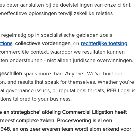
 beter aansluiten bij de doelstellingen van onze cliënt.
ffectieve oplossingen terwijl zakelijke relaties
egelmatig op in specialistische gebieden zoals
ctions
,
collectieve vorderingen
, en
rechterlijke toetsing
.
e commerciële context, waardoor we resultaten kunnen
nten ondersteunen - niet alleen juridische overwinningen.
eschillen
spans more than 75 years. We’ve built our
ion, and results that speak for themselves. Whether you’re
nal governance issues, or reputational threats, RFB Legal i
lutions tailored to your business.
e en strategische’ afdeling Commercial Litigation heeft
 meest complexe zaken. Procesvoering is al een
 1948, en ons zeer ervaren team wordt alom erkend voor