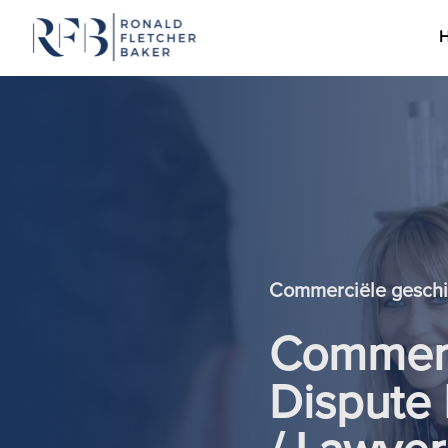
Ga naar de inhoud
Commerciële geschi
Commerci
Dispute 