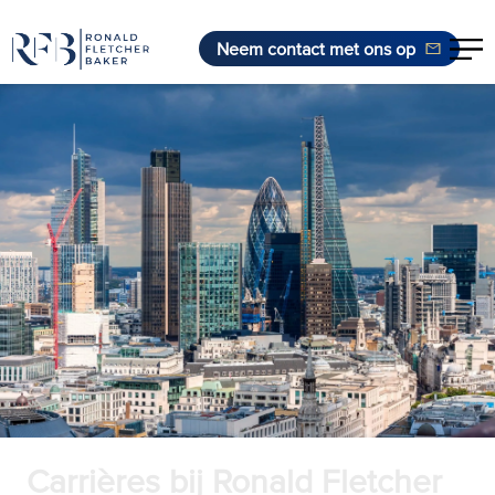
Neem contact met ons op
Ga naar de inhoud
Carrières bij Ronald Fletcher