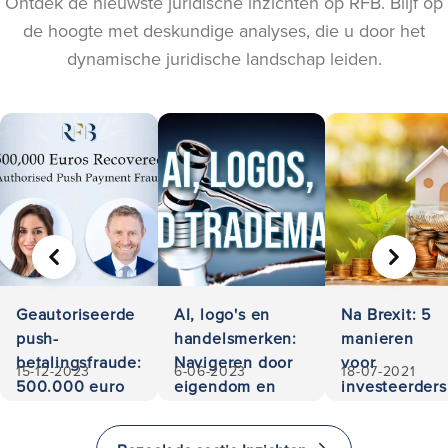
Ontdek de nieuwste juridische inzichten op RFB. Blijf op
de hoogte met deskundige analyses, die u door het
dynamische juridische landschap leiden.
VORIGE
VOLGE
Geautoriseerde
AI, logo's en
Na Brexit: 5
push-
handelsmerken:
manieren
betalingsfraude:
Navigeren door
voor
15-12-2023
6-06-2023
18-07-2021
500.000 euro
eigendom en
investeerders
teruggevorderd
aansprakelijkheid
om te
investeren