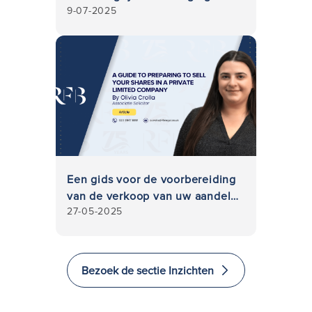
9-07-2025
voor bedrijven
Een gids voor de voorbereiding
van de verkoop van uw aandelen
27-05-2025
in een besloten vennootschap,
vooral wanneer u overweegt
aandelen te verkopen
Bezoek de sectie Inzichten