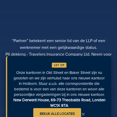
“Partner” betekent een senior lid van de LLP of een
werknemer met een gelijkwaardige status.
PII dekking - Travelers Insurance Company Ltd. Neem voor
meer informatie contact op met Rebecca Roberts
LET OP
PRIVACYBELEID
KLACHTEN
TRANSPARANTIE
Onze kantoren in Old Street en Baker Street zijn nu
DIVERSITEIT
EEN BETALING DOEN
LOCATIES
LAATST BEKEKEN PAGINA'S
gesloten en we zijn verhuisd naar ons nieuwe kantoor
in Holborn. Stuur a.u.b. alle correspondentie die
bestemd is voor een van deze kantoren en woon alle
Praat met ons op sociale media
persoonlijke vergaderingen bij in ons nieuwe kantoor.
New Derwent House, 69-73 Theobalds Road, Londen
WC1X 8TA
×
BEKIJK ALLE LOCATIES