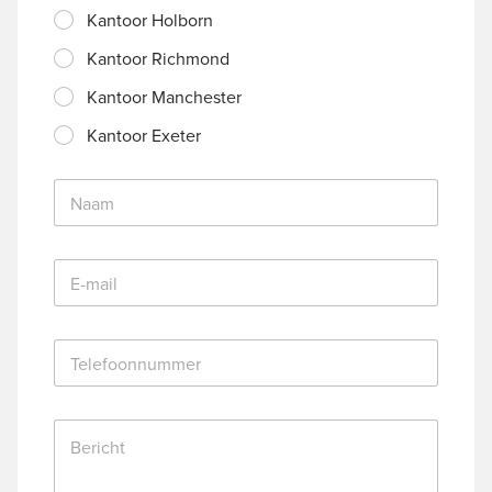
Kantoor Holborn
Kantoor Richmond
Kantoor Manchester
Kantoor Exeter
N
a
a
m
E
*
-
m
a
T
i
e
l
l
*
e
B
f
e
o
r
o
i