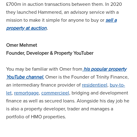
£700m in auction transactions between them. In 2020
they launched Hammered, an advisory service with a
mission to make it simple for anyone to buy or
sell a
property at auction
.
Omer Mehmet
Founder, Developer & Property YouTuber
You may be familiar with Omer from
his popular property
YouTube channel.
Omer is the Founder of Trinity Finance,
an intermediary finance provider of
residentieel
,
buy-to-
let
,
remortgage
,
commercieel
, bridging and development
finance as well as secured loans. Alongside his day job he
is also a property developer, trader and manages a
portfolio of HMO properties.