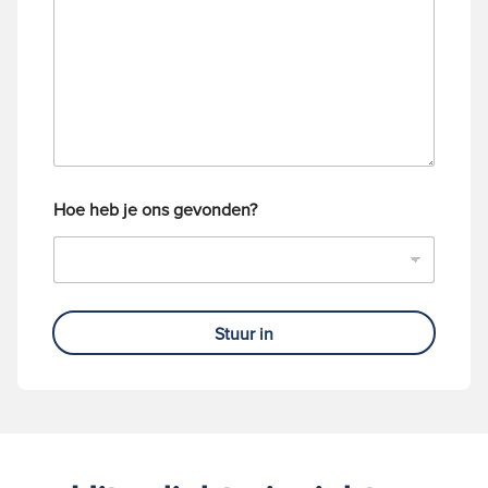
n
c
n
h
u
t
m
m
e
r
Hoe heb je ons gevonden?
Stuur in