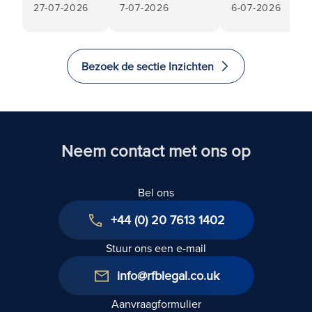
27-07-2026
7-07-2026
6-07-2026
Tenant’s
de particuliere
gids met vrag
Lease
huursector:
Renewal
verdere
Under the
ontwikkelingen
Bezoek de sectie Inzichten
Landlord
in het kader van
and tenant
de Wet op de
Act 1954: A
huurdersrechten
Technical
2025
Guide
Neem contact met ons op
Bel ons
+44 (0) 20 7613 1402
Stuur ons een e-mail
info@rfblegal.co.uk
Aanvraagformulier