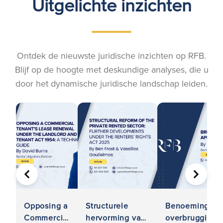
Uitgelichte inzichten
Ontdek de nieuwste juridische inzichten op RFB.
Blijf op de hoogte met deskundige analyses, die u
door het dynamische juridische landschap leiden.
VORIGE
VOLGE
Opposing a
Structurele
Benoemingen v
Commercial
hervorming van
overbruggingsk