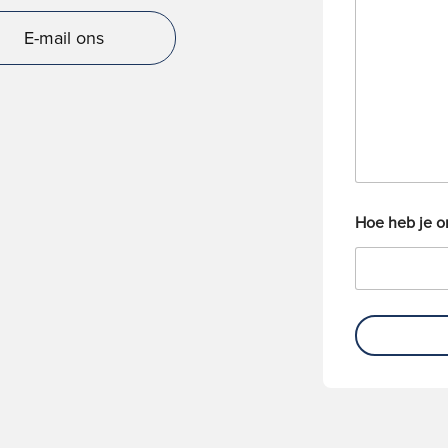
r
o
i
n
E-mail ons
c
n
h
u
t
m
m
e
r
Hoe heb je 