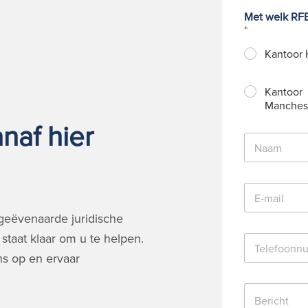
Met welk RFB
*
Kantoor 
Kantoor
Manches
naf hier
N
a
a
m
E
*
-
m
geëvenaarde juridische
a
staat klaar om u te helpen.
T
i
e
l
s op en ervaar
l
*
e
B
f
e
o