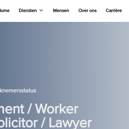
Home
Diensten
Mensen
Over ons
Carrière
rknemersstatus
ent / Worker
licitor / Lawyer