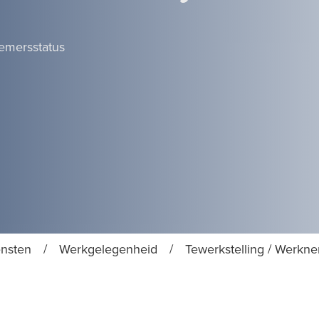
nemersstatus
ensten
/
Werkgelegenheid
/
Tewerkstelling / Werkn