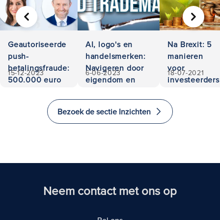
VORIGE
VOLGE
Geautoriseerde
AI, logo's en
Na Brexit: 5
push-
handelsmerken:
manieren
betalingsfraude:
Navigeren door
voor
15-12-2023
6-06-2023
18-07-2021
500.000 euro
eigendom en
investeerders
teruggevorderd
aansprakelijkheid
om te
investeren
Bezoek de sectie Inzichten
en emigreren
naar het
Verenigd
Koninkrijk
Neem contact met ons op
Bel ons