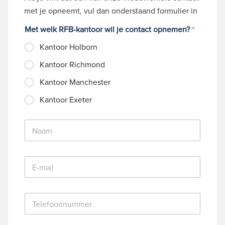
met je opneemt, vul dan onderstaand formulier in
Met welk RFB-kantoor wil je contact opnemen?
*
Kantoor Holborn
Kantoor Richmond
Kantoor Manchester
Kantoor Exeter
N
a
a
m
E
*
-
m
a
T
i
e
l
l
*