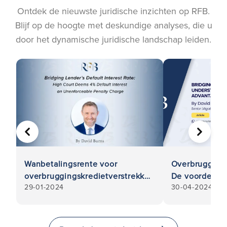
Ontdek de nieuwste juridische inzichten op RFB.
Blijf op de hoogte met deskundige analyses, die u
door het dynamische juridische landschap leiden.
VORIGE
VOLGE
Wanbetalingsrente voor
Overbrugging
overbruggingskredietverstrekker:
De voordelen e
29-01-2024
30-04-2024
Hooggerechtshof vindt 4%
begrijpen
vertragingsrente een niet-
afdwingbare boete