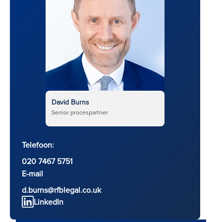
David Burns
Senior procespartner
Telefoon:
020 7467 5751
E-mail
d.burns@rfblegal.co.uk
LinkedIn