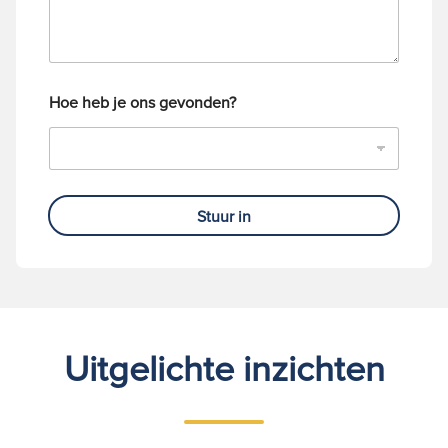
e
r
Hoe heb je ons gevonden?
Stuur in
Uitgelichte inzichten