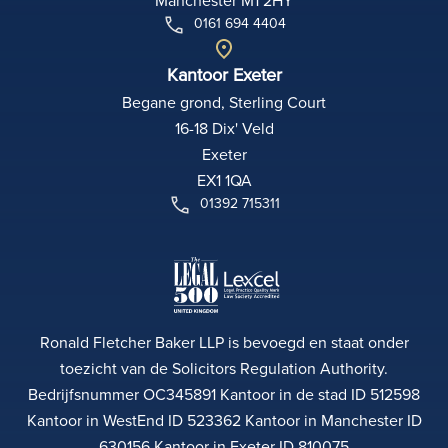
Manchester M1 2HY
0161 694 4404
Kantoor Exeter
Begane grond, Sterling Court
16-18 Dix' Veld
Exeter
EX1 1QA
01392 715311
Ronald Fletcher Baker LLP is bevoegd en staat onder
toezicht van de Solicitors Regulation Authority.
Bedrijfsnummer OC345891 Kantoor in de stad ID 512598
Kantoor in WestEnd ID 523362 Kantoor in Manchester ID
630156 Kantoor in Exeter ID 810075