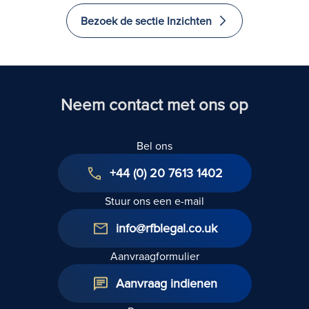
agent neer op een
voor het afstand
Bezoek de sectie Inzichten
afstand van het
doen van het recht
recht op
op
verbeurdverklaring?
verbeurdverklaring
Neem contact met ons op
Bel ons
+44 (0) 20 7613 1402
Stuur ons een e-mail
info@rfblegal.co.uk
Aanvraagformulier
Aanvraag indienen