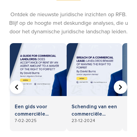
Ontdek de nieuwste juridische inzichten op RFB.
Blijf op de hoogte met deskundige analyses, die u
door het dynamische juridische landschap leiden.
VORIGE
VOLGE
Een gids voor
Schending van een
Wan
commerciële
commerciële
ove
7-02-2025
23-12-2024
29-0
verhuurders: Komt
huurovereenkomst:
Hoo
de aanvaarding van
Verhuurders
vert
huur door een
moeten oppassen
afd