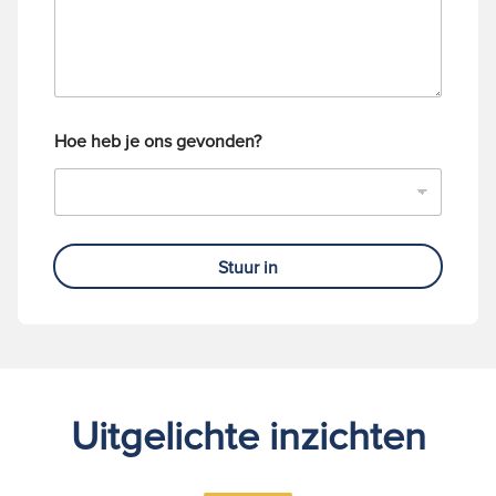
m
e
r
Hoe heb je ons gevonden?
Stuur in
Uitgelichte inzichten