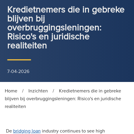
Kredietnemers die in gebreke
blijven bij
overbruggingsleningen:
Risico's en juridische
realiteiten
7-04-2026
Home
/
Inzichten
/
Kredietnemers die in gebreke
blijven bij overbruggingsleningen: Risico's en juridische
realiteiten
De
bridging loan
industry continues to see high