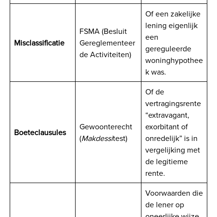
Of een zakelijke
lening eigenlijk
FSMA (Besluit
een
Misclassificatie
Gereglementeer
gereguleerde
de Activiteiten)
woninghypothee
k was.
Of de
vertragingsrente
“extravagant,
Gewoonterecht
exorbitant of
Boeteclausules
(
Makdessi
test)
onredelijk” is in
vergelijking met
de legitieme
rente.
Voorwaarden die
de lener op
oneerlijke wijze