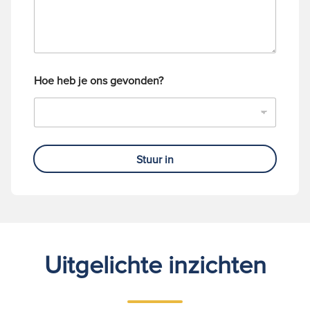
m
e
r
Hoe heb je ons gevonden?
Stuur in
Uitgelichte inzichten