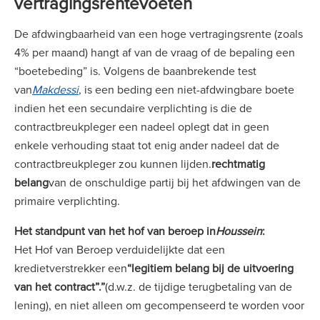
vertragingsrentevoeten
De afdwingbaarheid van een hoge vertragingsrente (zoals
4% per maand) hangt af van de vraag of de bepaling een
“boetebeding” is. Volgens de baanbrekende test
van
Makdessi
, is een beding een niet-afdwingbare boete
indien het een secundaire verplichting is die de
contractbreukpleger een nadeel oplegt dat in geen
enkele verhouding staat tot enig ander nadeel dat de
contractbreukpleger zou kunnen lijden.
rechtmatig
belang
van de onschuldige partij bij het afdwingen van de
primaire verplichting.
Het standpunt van het hof van beroep in
Houssein
:
Het Hof van Beroep verduidelijkte dat een
kredietverstrekker een
“legitiem belang bij de uitvoering
van het contract”.”
(d.w.z. de tijdige terugbetaling van de
lening), en niet alleen om gecompenseerd te worden voor