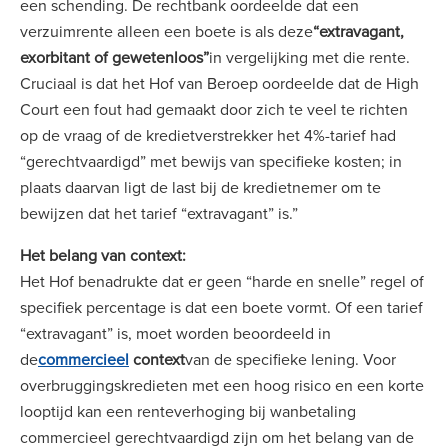
een schending. De rechtbank oordeelde dat een
verzuimrente alleen een boete is als deze
“extravagant,
exorbitant of gewetenloos”
in vergelijking met die rente.
Cruciaal is dat het Hof van Beroep oordeelde dat de High
Court een fout had gemaakt door zich te veel te richten
op de vraag of de kredietverstrekker het 4%-tarief had
“gerechtvaardigd” met bewijs van specifieke kosten; in
plaats daarvan ligt de last bij de kredietnemer om te
bewijzen dat het tarief “extravagant” is.”
Het belang van context:
Het Hof benadrukte dat er geen “harde en snelle” regel of
specifiek percentage is dat een boete vormt. Of een tarief
“extravagant” is, moet worden beoordeeld in
de
commercieel
context
van de specifieke lening. Voor
overbruggingskredieten met een hoog risico en een korte
looptijd kan een renteverhoging bij wanbetaling
commercieel gerechtvaardigd zijn om het belang van de