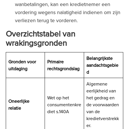
wanbetalingen, kan een kredietnemer een
vordering wegens nalatigheid indienen om zijn
verliezen terug te vorderen.
Overzichtstabel van
wrakingsgronden
Belangrijkste
Gronden voor
Primaire
aandachtsgebie
uitdaging
rechtsgrondslag
d
Algemene
eerlijkheid van
Wet op het
het gedrag en
Oneerlijke
consumentenkre
de voorwaarden
relatie
diet s.140A
van de
kredietverstrekk
er.