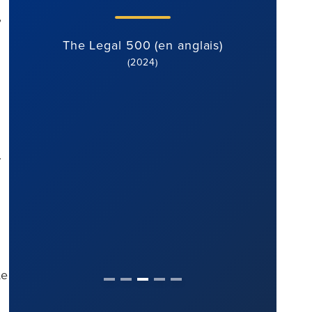
attitud
,
de co
st
The Legal 500 (en anglais)
(2024)
Th
s.
Le