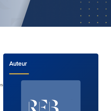
Auteur
es