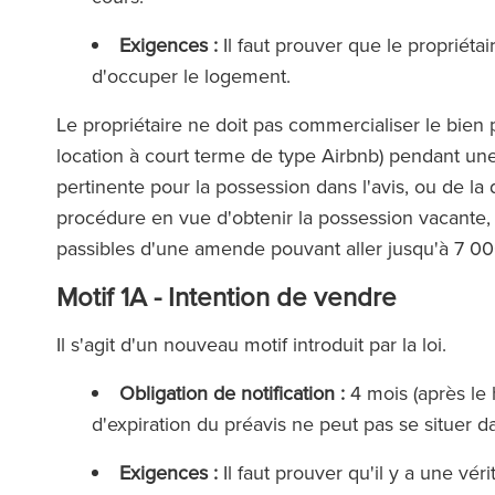
Exigences :
Il faut prouver que le propriétai
d'occuper le logement.
Le propriétaire ne doit pas commercialiser le bien 
location à court terme de type Airbnb) pendant une
pertinente pour la possession dans l'avis, ou de l
procédure en vue d'obtenir la possession vacante, s
passibles d'une amende pouvant aller jusqu'à 7 000
Motif 1A - Intention de vendre
Il s'agit d'un nouveau motif introduit par la loi.
équipe de Ronald Fletcher
‘Le cabinet disp
Obligation de notification :
4 mois (après le 
est incroyablement réactive
exceptionnels à to
d'expiration du préavis ne peut pas se situer 
très compétente. J'ai été
Lorsque vous fait
onté à plusieurs reprises à
avocat de RFB, vou
Exigences :
Il faut prouver qu'il y a une vér