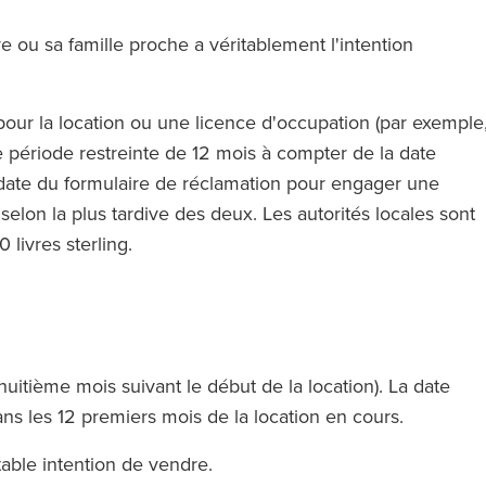
re ou sa famille proche a véritablement l'intention
pour la location ou une licence d'occupation (par exemple
 période restreinte de 12 mois à compter de la date
a date du formulaire de réclamation pour engager une
elon la plus tardive des deux. Les autorités locales sont
 livres sterling.
ose d'avocats
‘RFB offre des services du cerc
huitième mois suivant le début de la location). La date
us les niveaux.
magique sans pratiquer les tari
dans les 12 premiers mois de la location en cours.
es appel à un
du cercle magique.’
s sentez toute
itable intention de vendre.