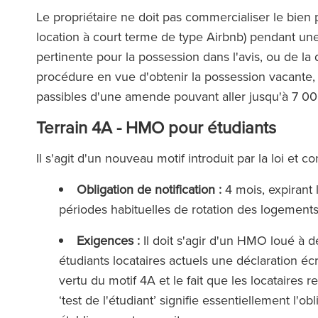
fficultés avec des locataires
la force de l'éq
Le propriétaire ne doit pas commercialiser le bien 
erciaux, et leur aide s'est
soutien
location à court terme de type Airbnb) pendant une
e précieuse à chaque fois.’
pertinente pour la possession dans l'avis, ou de l
procédure en vue d'obtenir la possession vacante, s
passibles d'une amende pouvant aller jusqu'à 7 000
The Legal 500 (
Terrain 4A - HMO pour étudiants
(2025
e Legal 500 (en anglais)
(2026)
Il s'agit d'un nouveau motif introduit par la loi 
Obligation de notification :
4 mois, expirant 
périodes habituelles de rotation des logements
Exigences :
Il doit s'agir d'un HMO loué à de
étudiants locataires actuels une déclaration éc
vertu du motif 4A et le fait que les locataires re
‘test de l'étudiant’ signifie essentiellement l'