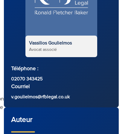
Vassilios Goulielmos
Avocat associé
Téléphone :
02070 343425
Courriel
v.goulielmos@rfblegal.co.uk
on
de
Auteur