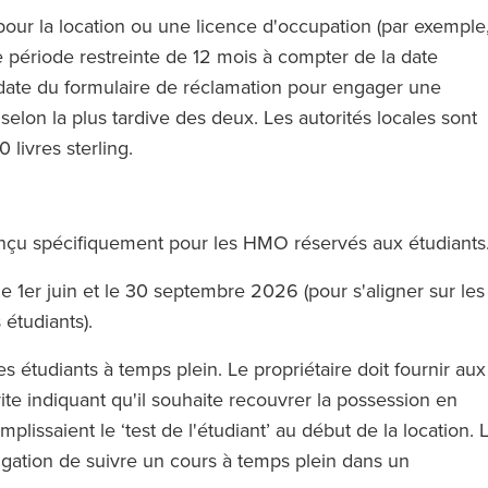
uipe qui vous
pour la location ou une licence d'occupation (par exemple
t.’
 période restreinte de 12 mois à compter de la date
The Legal 500 (en anglais)
a date du formulaire de réclamation pour engager une
(2024)
elon la plus tardive des deux. Les autorités locales sont
 livres sterling.
en anglais)
)
et conçu spécifiquement pour les HMO réservés aux étudiant
le 1er juin et le 30 septembre 2026 (pour s'aligner sur les
 étudiants).
s étudiants à temps plein. Le propriétaire doit fournir aux
rite indiquant qu'il souhaite recouvrer la possession en
mplissaient le ‘test de l'étudiant’ au début de la location. 
obligation de suivre un cours à temps plein dans un