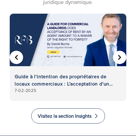
juridique dynamique.
PRÉCÉDENT
SUIVA
Guide à l'intention des propriétaires de
Ru
locaux commerciaux : L'acceptation d'un
pr
7-02-2025
23
loyer par un mandataire équivaut-elle à une
re
renonciation au droit de confiscation ?
Visitez la section Insights