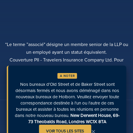
“Le terme ”associé" désigne un membre senior de la LLP ou
un employé ayant un statut équivalent.
Couverture PII - Travelers Insurance Company Ltd. Pour
plus d'informations, veuillez contacter Rebecca Roberts
A NOTER
POLITIQUE DE CONFIDENTIALITÉ
PLAINTES
TRANSPARENCE
DIVERSITÉ
Nos bureaux d'Old Street et de Baker Street sont
EFFECTUER UN PAIEMENT
LOCALISATION DES SITES
PAGES RÉCENTES
désormais fermés et nous avons déménagé dans nos
nouveaux bureaux de Holborn. Veuillez envoyer toute
correspondance destinée à l'un ou l'autre de ces
Parlez-nous sur les médias sociaux
bureaux et assister à toutes les réunions en personne
dans notre nouveau bureau.
New Derwent House, 69-
73 Theobalds Road, Londres WC1X 8TA
×
VOIR TOUS LES SITES