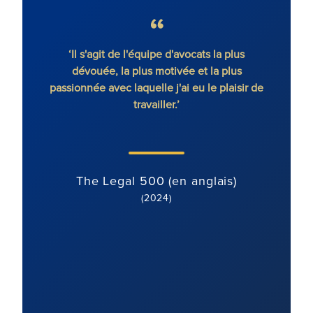
gique
‘Il s'agit de l'équipe d'avocats la plus
'Ronal
ique.’
dévouée, la plus motivée et la plus
co
passionnée avec laquelle j'ai eu le plaisir de
déte
travailler.’
axée su
bien
)
The Legal 500 (en anglais)
(2024)