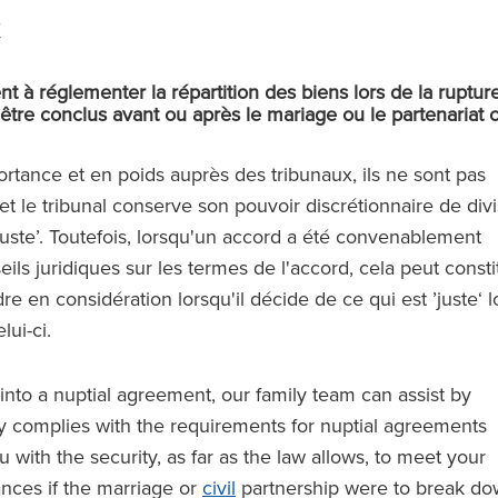
t à réglementer la répartition des biens lors de la ruptur
 être conclus avant ou après le mariage ou le partenariat ci
rtance et en poids auprès des tribunaux, ils ne sont pas
t le tribunal conserve son pouvoir discrétionnaire de divi
juste’. Toutefois, lorsqu'un accord a été convenablement
ils juridiques sur les termes de l'accord, cela peut consti
e en considération lorsqu'il décide de ce qui est ’juste‘ l
lui-ci.
into a nuptial agreement, our family team can assist by
y complies with the requirements for nuptial agreements
 with the security, as far as the law allows, to meet your
ances if the marriage or
civil
partnership were to break do