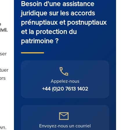
Besoin d'une assistance
juridique sur les accords
prénuptiaux et postnuptiaux
e
vil.
et la protection du
patrimoine ?
ser
tuer
ors
Appelez-nous
+44 (0)20 7613 1402
Envoyez-nous un courriel
wn.