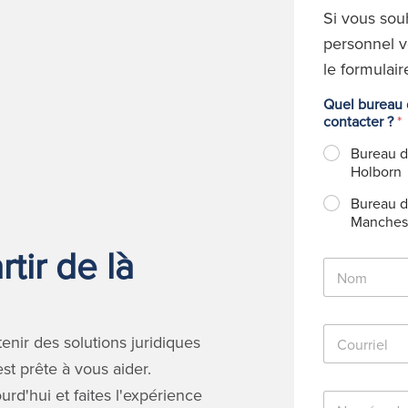
Si vous sou
personnel v
le formulair
Quel bureau d
contacter ?
*
Bureau 
Holborn
Bureau 
Manches
tir de là
N
o
m
*
C
nir des solutions juridiques
o
u
t prête à vous aider.
r
rd'hui et faites l'expérience
N
r