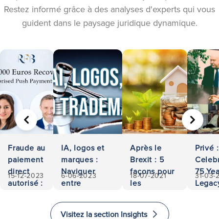
Restez informé grâce à des analyses d'experts qui vous
guident dans le paysage juridique dynamique.
PRÉCÉDENT
SUIVA
Fraude au
IA, logos et
Après le
Privé :
paiement
marques :
Brexit : 5
Celeb
direct
Naviguer
façons pour
75 Yea
15-12-2023
6-06-2023
18-07-2021
31-03-
autorisé :
entre
les
Legac
500 000
propriété et
investisseurs
Access
euros
responsabilité
d'investir et
and
Visitez la section Insights
récupérés
d'immigrer
Excel