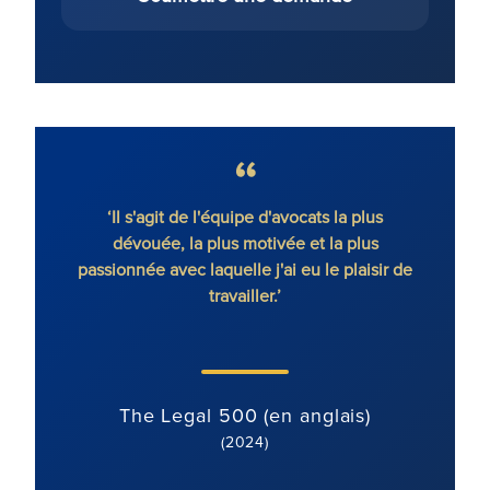
l s'agit de l'équipe d'avocats la plus
'Ronald Fletcher Baker 
évouée, la plus motivée et la plus
contentieux immob
nnée avec laquelle j'ai eu le plaisir de
déterminés et motivé
travailler.’
axée sur le client. L'é
bien motivée, struc
superv
The Legal 500 (en anglais)
(2024)
The Legal 500