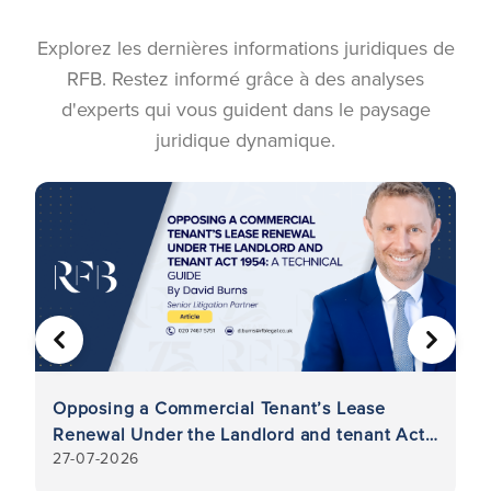
Explorez les dernières informations juridiques de
RFB. Restez informé grâce à des analyses
d'experts qui vous guident dans le paysage
juridique dynamique.
PRÉCÉDENT
SUIVA
Opposing a Commercial Tenant’s Lease
Ré
Renewal Under the Landlord and tenant Act
: 
27-07-2026
7-
1954: A Technical Guide
de