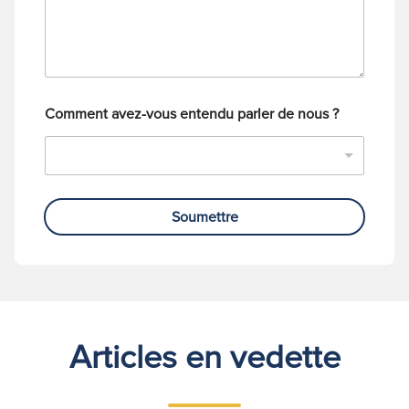
é
p
h
o
n
e
Comment avez-vous entendu parler de nous ?
Soumettre
Articles en vedette