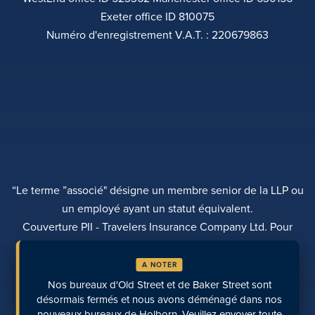
Exeter office ID 810075
Numéro d'enregistrement V.A.T. : 220679863
“Le terme ”associé" désigne un membre senior de la LLP ou
un employé ayant un statut équivalent.
Couverture PII - Travelers Insurance Company Ltd. Pour
plus d'informations, veuillez contacter Rebecca Roberts
A NOTER
POLITIQUE DE CONFIDENTIALITÉ
PLAINTES
TRANSPARENCE
DIVERSITÉ
Nos bureaux d'Old Street et de Baker Street sont
EFFECTUER UN PAIEMENT
LOCALISATION DES SITES
PAGES RÉCENTES
désormais fermés et nous avons déménagé dans nos
nouveaux bureaux de Holborn. Veuillez envoyer toute