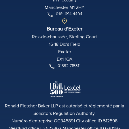
Manchester M1 2HY
0161 694 4404
Bureau d'Exeter
Rez-de-chaussée, Sterling Court
16-18 Dix's Field
Exeter
EX1 1QA
01392 715311
Ronald Fletcher Baker LLP est autorisé et réglementé par la
Solicitors Regulation Authority.
Numéro d'entreprise OC345891 City office ID 512598
WestEnd office ID 523362 Manchester office ID 630156