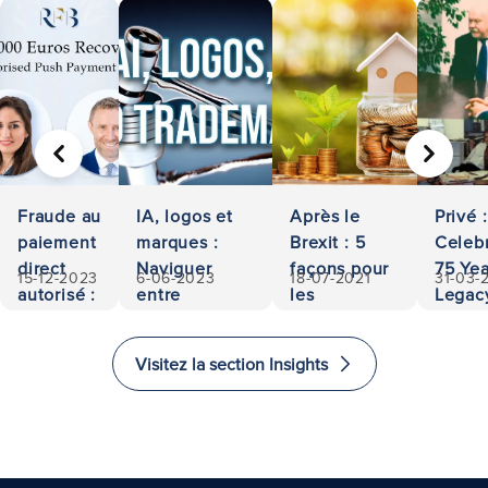
PRÉCÉDENT
SUIVA
Fraude au
IA, logos et
Après le
Privé :
paiement
marques :
Brexit : 5
Celeb
direct
Naviguer
façons pour
75 Yea
15-12-2023
6-06-2023
18-07-2021
31-03-
autorisé :
entre
les
Legac
500 000
propriété et
investisseurs
Access
euros
responsabilité
d'investir et
and
Visitez la section Insights
récupérés
d'immigrer
Excel
au
in La
Royaume-
Uni